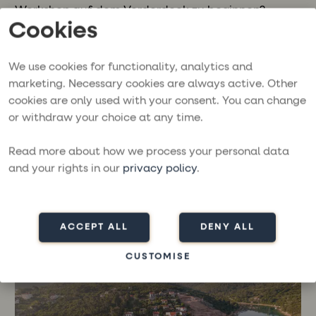
Workshop auf dem Vorderdeck zu beginnen?
Cookies
Lassen Sie das neue Projekt des Jahres ohne
Einschränkungen, strenge Rahmenbedingungen
und Vorlagen entstehen.
We use cookies for functionality, analytics and
marketing. Necessary cookies are always active. Other
Während einer Konferenzreise auf einem
cookies are only used with your consent. You can change
Segelboot mit More Sailing besuchen Sie jeden Tag
or withdraw your choice at any time.
neue Orte, sowohl unberührte Mittagsbuchten als
auch gemütliche Häfen und Küstenstädte. Abends
Read more about how we process your personal data
bleibt genügend Zeit, um das neue Reiseziel zu
and your rights in our
privacy policy
.
entdecken, lokale Restaurants zu genießen und
durch gemütliche Gassen zu schlendern. Die
Rückkehr zur Arbeit mit gemeinsamen
ACCEPT ALL
DENY ALL
Erinnerungen und guter Energie trägt oft zu mehr
Tatendrang und Motivation im Alltag bei.
CUSTOMISE