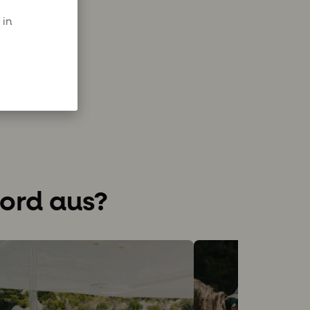
 in
Bord aus?