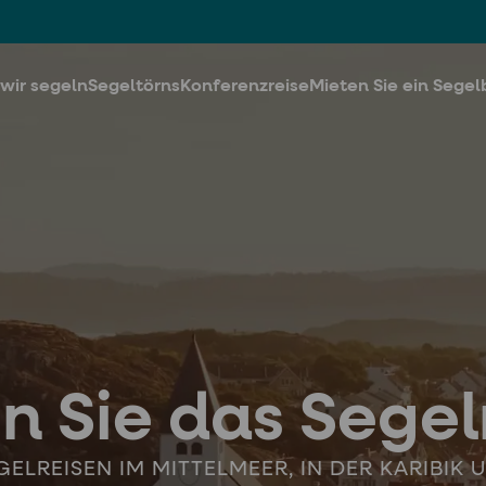
wir segeln
Segeltörns
Konferenzreise
Mieten Sie ein Segel
 Sie das Segel
GELREISEN IM MITTELMEER, IN DER KARIBIK