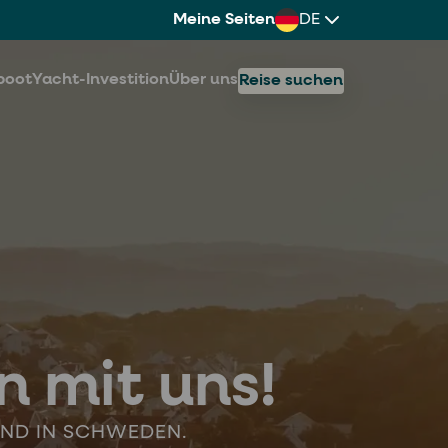
Meine Seiten
DE
boot
Yacht-Investition
Über uns
Reise suchen
n mit uns!
 UND IN SCHWEDEN.