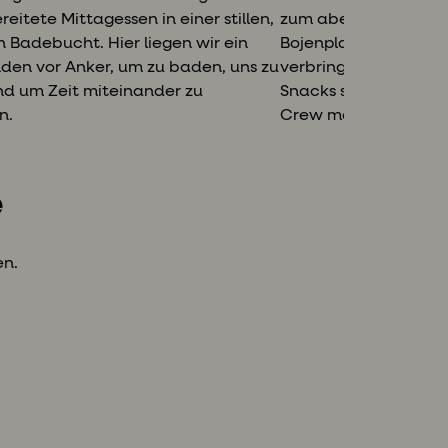
eitete Mittagessen in einer stillen,
zum abendlichen Haf
n Badebucht. Hier liegen wir ein
Bojenplatz, an dem w
den vor Anker, um zu baden, uns zu
verbringen. Im Hafen
d um Zeit miteinander zu
Snacks serviert, und 
n.
Crew mehr über die
e
en.