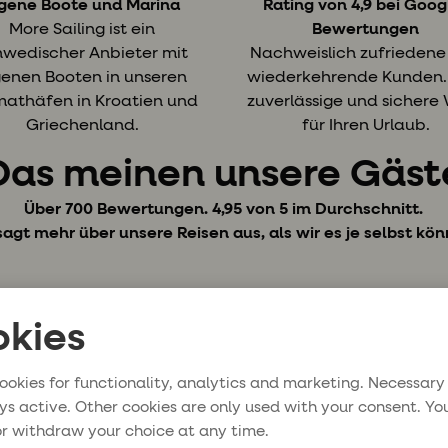
igene Boote und Marina
Rating von 4,9 bei Goog
More Sailing ist ein
Bewertungen
hwedischer Anbieter mit
Nachweislich zufriedene
genen Booten in unseren
wiederkehrende Kunden.
mathäfen in Kroatien und
zuverlässige und sichere
Griechenland.
für Ihren Urlaub.
Das meinen unsere Gäst
Über 700 Bewertungen. 4,95 von 5 im Durchschnitt.
sagt mehr über unsere Reisen aus, als wir es je selbst kön
kies
ookies for functionality, analytics and marketing. Necessary
ys active. Other cookies are only used with your consent. Yo
r withdraw your choice at any time.