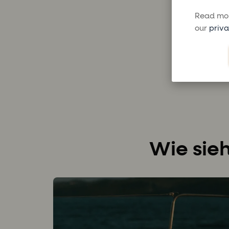
Read mor
our
priva
Wie sieh