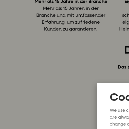
Mehr als 15 Jahre in der Branche
E
Mehr als 15 Jahren in der
Branche und mit umfassender
sc
Erfahrung, um zufriedene
ei
Kunden zu garantieren.
Hei
Das 
Coo
We use c
are alwa
change o