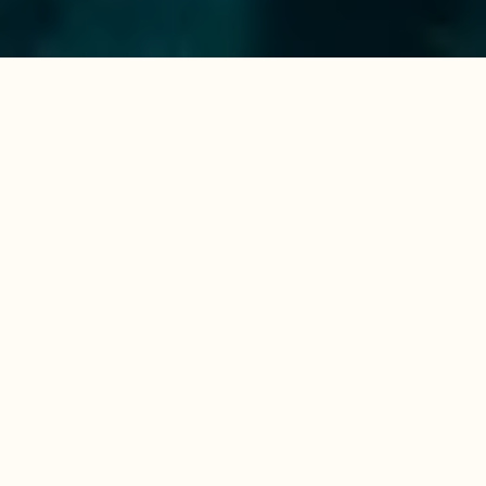
Haben Sie Fragen oder
Anliegen?
Haben Sie Fragen zu unseren Segeltörns? Oder
möchten Sie mehr über einen unserer anderen
Geschäftsbereiche erfahren? Kontaktieren Sie uns
bei More Sailing – wir unterstützen Sie gerne!
Vorname
*
Nachname
*
E-Mail
*
Telefonnummer
*
Wofür interessieren Sie sich?