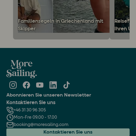
Familiensegeln in Griechenland mit
Reiseführ
Skipper
Ihren Ur
Abonnieren Sie unseren Newsletter
Kontaktieren Sie uns
+46 31 30 96 305
Mon-Fre 09.00 - 17.00
booking@moresailing.com
Kontaktieren Sie uns