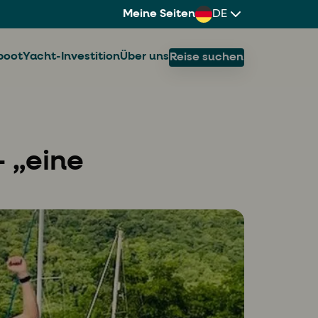
Meine Seiten
DE
boot
Yacht-Investition
Über uns
Reise suchen
– „eine