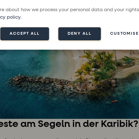
e about how we process your personal data and your rights
cy policy
.
ACCEPT ALL
DENY ALL
CUSTOMISE
ste am Segeln in der Karibik?