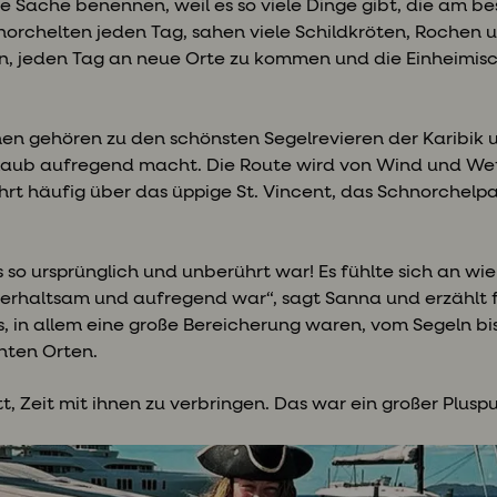
e Sache benennen, weil es so viele Dinge gibt, die am be
norchelten jeden Tag, sahen viele Schildkröten, Rochen un
eln, jeden Tag an neue Orte zu kommen und die Einheimis
en gehören zu den schönsten Segelrevieren der Karibik und
rlaub aufregend macht. Die Route wird von Wind und We
führt häufig über das üppige St. Vincent, das Schnorche
s so ursprünglich und unberührt war! Es fühlte sich an wi
terhaltsam und aufregend war“, sagt Sanna und erzählt fr
 in allem eine große Bereicherung waren, vom Segeln bis
hten Orten.
, Zeit mit ihnen zu verbringen. Das war ein großer Plusp