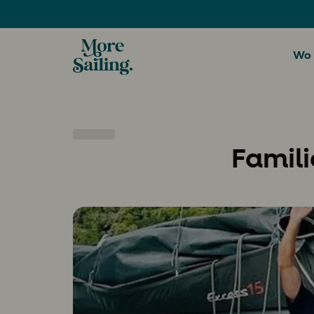
Wo 
Famili