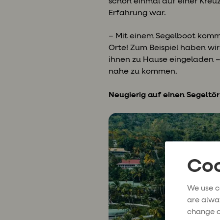
schon einmal auf einer Kreuz
Erfahrung war.
– Mit einem Segelboot kommt
Orte! Zum Beispiel haben wi
ihnen zu Hause eingeladen –
nahe zu kommen.
Neugierig auf einen Segeltö
Coo
We use c
are alwa
change o