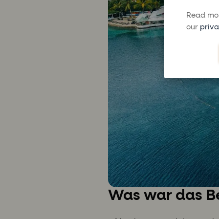
Read mor
our
priva
Was war das Be