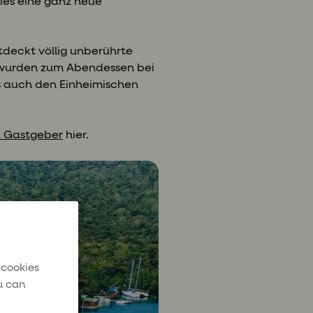
dies eine ganz neue
deckt völlig unberührte
nd wurden zum Abendessen bei
ls auch den Einheimischen
d Gastgeber
hier.
 cookies
u can