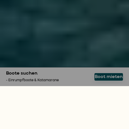
Boote suchen
Boot mieten
- Einrumpfboote & Katamarane
AUF EIGENE FAUST SEGELN
Ein Segelboot mieten und
die Freiheit genießen
Eine Segelyacht zu mieten ist eine hervorragende
Möglichkeit, die Welt auf eigene Faust zu