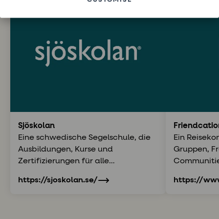
CUSTOMISE
Sjöskolan
Friendcatio
Eine schwedische Segelschule, die
Ein Reiseko
Ausbildungen, Kurse und
Gruppen, F
Zertifizierungen für alle
Communitie
Erfahrungsstufen anbietet.
dem sozial
https://sjoskolan.se/
https://www
Mittelpunkt