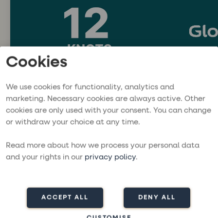
Cookies
We use cookies for functionality, analytics and
marketing. Necessary cookies are always active. Other
12 Knots
Globe Sailo
cookies are only used with your consent. You can change
Eine internationale
Ein globale
or withdraw your choice at any time.
Buchungsplattform für
Segelyacht
Segelyachten und Katamarane an
themenbasi
Read more about how we process your personal data
Reisezielen weltweit.
um die Welt
https://www.12knots.com
https://www
and your rights in our
privacy policy
.
ACCEPT ALL
DENY ALL