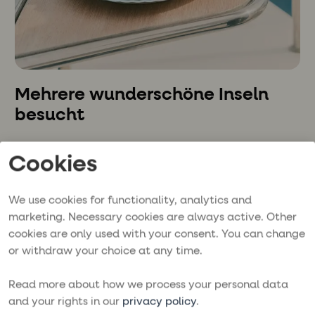
Mehrere wunderschöne Inseln
besucht
Kroatien ist eines der sonnigsten Länder Europas.
Cookies
Die genaue Route wird vom Wind bestimmt.
Strandausflüge auf Inseln wie der bei Windsurfern
beliebten Insel Brac und der nach Lavendel
We use cookies for functionality, analytics and
duftenden Insel Hvar wechselten sich ab mit
marketing. Necessary cookies are always active. Other
Bademöglichkeiten in versteckten Buchten auf
cookies are only used with your consent. You can change
weniger bekannten Inseln – wie dem
or withdraw your choice at any time.
beschaulichen Vis, wo der neueste Film „Mamma
Mia“ gedreht wurde.
Read more about how we process your personal data
Mia erinnert sich besonders an einen ganz
and your rights in our
privacy policy
.