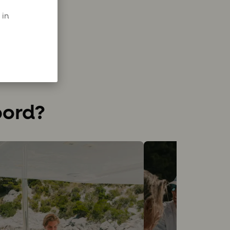
 in
bord?