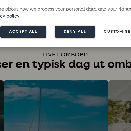
e about how we process your personal data and your rights
cy policy
.
ACCEPT ALL
DENY ALL
CUSTOMISE
LIVET OMBORD
ser en typisk dag ut om