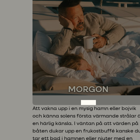
MORGON
Att vakna upp i en mysig hamn eller bojvik
och känna solens första värmande strålar 
en härlig känsla. I väntan på att värden på
båten dukar upp en frukostbuffé kanske d
tar ett bad i hamnen eller njuter med en