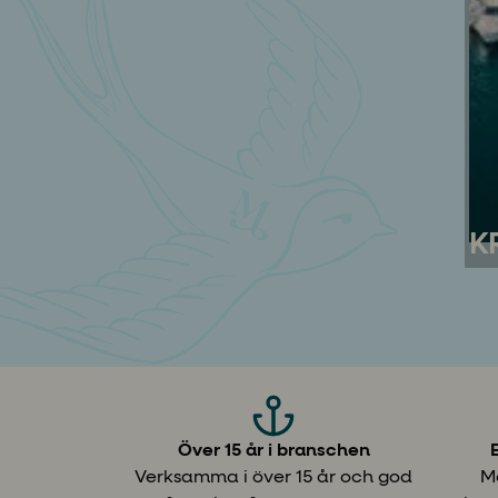
K
Seg
av 
seg
vi 
Utf
och
Över 15 år i branschen
Här
Verksamma i över 15 år och god
Mo
bad