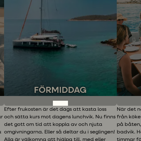
FÖRMIDDAG
Efter frukosten är det dags att kasta loss
När det n
är
och sätta kurs mot dagens lunchvik. Nu finns
från köke
det gott om tid att koppla av och njuta
på båten, 
u
omgivningarna. Eller så deltar du i seglingen!
badvik. Hä
Alla är välkomna att hjälpa till, med eller
timmar fö