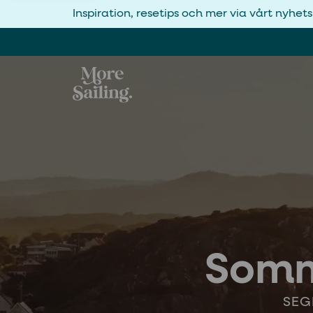
Inspiration, resetips och mer via vårt nyhet
Somm
SEG