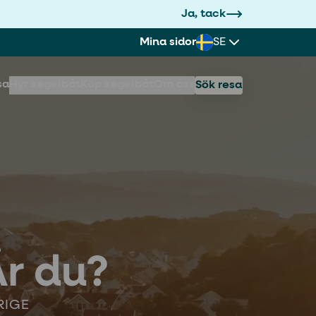
Ja, tack
Mina sidor
SE
sa
Hyr segelbåt
Köp segelbåt
Om oss
Sök resa
r du?
RIGE