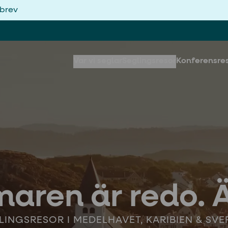
sbrev
Var vi seglar
Seglingsresor
Konferensre
aren är redo. Ä
LINGSRESOR I MEDELHAVET, KARIBIEN & SVE