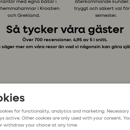
erantör med egna båtar i
återkommande kunder. 
iga restauranger och frodig
 hemmahamnar i Kroatien
tryggt och säkert val för
ur.
och Grekland.
semester.
Så tycker våra gäster
Över 700 recensioner. 4,95 av 5 i snitt.
 säger mer om våra resor än vad vi någonsin kan göra sjä
kies
ookies for functionality, analytics and marketing. Necessary
ys active. Other cookies are only used with your consent. Yo
r withdraw your choice at any time.