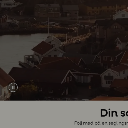
Din s
Följ med på en seglings