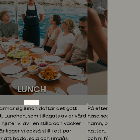
LUNCH
EFTE
ärmar sig lunch doftar det gott
På eftermiddagen är 
t. Lunchen, som tillagats av er värd
hissa segel eller putt
njuter vi av i en stilla och vacker
hamn, by eller bojvik
r ligger vi också still i ett par
natten. I hamnen serv
r att bada, sola och umgås.
och ni får veta mer 