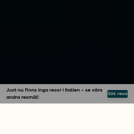
Just nu finns inga resor i Italien – se våra
Sök resa
andra resmål!
SKAPA SEMESTERMINNEN
Seglingsresa i Italien
Att segla i Italien med skeppare är en minnesvärd
semester för dig som drömmer om att uppleva en