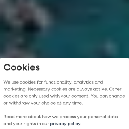
Cookies
We use cookies for functionality, analytics and
marketing. Necessary cookies are always active. Other
cookies are only used with your consent. You can change
Segla i Italien
or withdraw your choice at any time.
LYX, NATURUPPLEVELSER & ITALIENSK MATKULTUR
Read more about how we process your personal data
Sök resa
and your rights in our
privacy policy
.