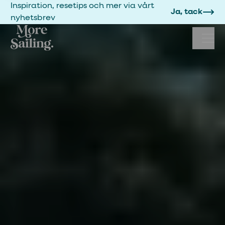
Inspiration, resetips och mer via vårt
Ja, tack
nyhetsbrev