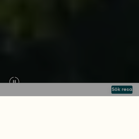
Sök resa
SEGLINGSRESA FÖR ALLA
Skapa minnen för livet
Segla med skeppare och värd på nästa semester
och upptäck ett nytt sätt att resa. Föreställ dig att
vakna upp till en obruten horisont, vågornas