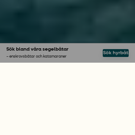
Sök bland våra segelbåtar
Sök hyrbåt
– enskrovsbåtar och katamaraner
SEGLA PÅ EGEN HAND
Hyra segelbåt – njut av
friheten
Att hyra segelbåt är ett fantastiskt sätt att
upptäcka världen på egen hand. Hos oss på More
Sailing kan du välja att hyra segelbåt på populära
destinationer som Grekland och Kroatien. Vi
erbjuder både enskrovsbåtar och katamaraner
och ser till att du hittar den segelbåt som passar