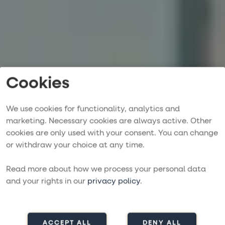
Cookies
We use cookies for functionality, analytics and
marketing. Necessary cookies are always active. Other
Hyra segelbåt av
cookies are only used with your consent. You can change
or withdraw your choice at any time.
More Sailing
Read more about how we process your personal data
UPPTÄCK VÄRLDEN PÅ EGEN HAND
and your rights in our
privacy policy
.
Kontakta oss
Sök båt
ACCEPT ALL
DENY ALL