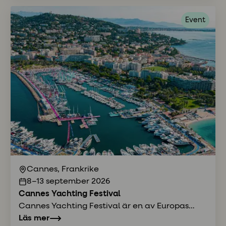
Event
Cannes, Frankrike
8–13 september 2026
Cannes Yachting Festival
Cannes Yachting Festival är en av Europas
hetaste mässor för segelbåtar med 700 båtar,
Läs mer