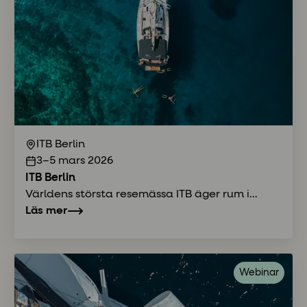
ITB Berlin
3–5 mars 2026
ITB Berlin
Världens största resemässa ITB äger rum i
Berlin i mars 2026 och samlar branschfolk från
Läs mer
hela världen. En unik chans att samla
inspiration, mingla med likasinnade och ta del
av senaste nyheterna.
Webinar