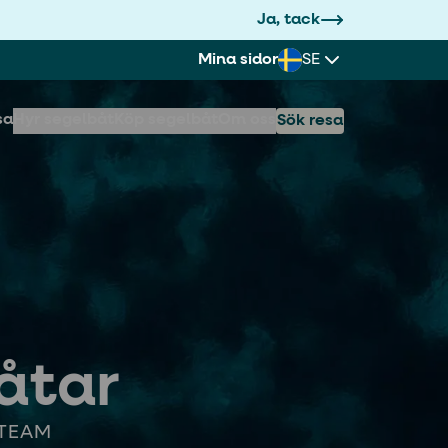
Ja, tack
Mina sidor
SE
sa
Hyr segelbåt
Köp segelbåt
Om oss
Sök resa
åtar
 TEAM