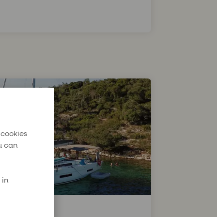
 cookies
u can
 in