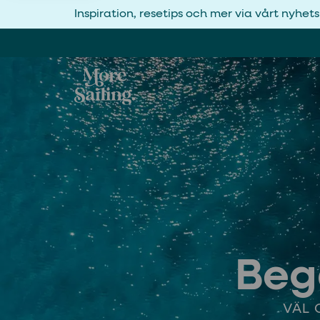
Inspiration, resetips och mer via vårt nyhet
Beg
VÄL 