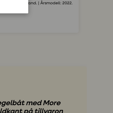
: Preveza, Grekland. | Årsmodell: 2022.
segelbåt med More
ldkant på tillvaron