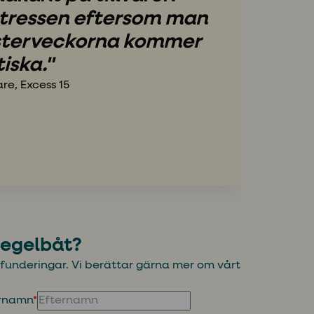
stressen eftersom man
sterveckorna kommer
tiska."
re, Excess 15
segelbåt?
h funderingar. Vi berättar gärna mer om vårt
ernamn
*