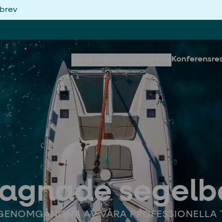
sbrev
Var vi seglar
Seglingsresor
Konferensre
agnade segelb
GENOMGÅNGNA AV VÅRA PROFESSIONELLA