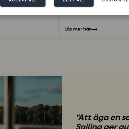
ACCEPT ALL
DENY ALL
CUSTOMISE
kland. | Årsmodell: 2022.
Pris:€359,000 ex VAT. | Plats
| Säsonger kvar på avtal: 2
Läs mer här
"Att äga en 
Sailing ger gu