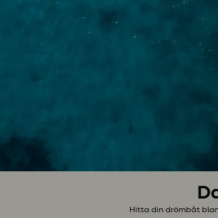
Da
Hitta din drömbåt blan