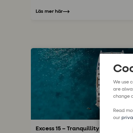
Läs mer här
Coo
We use c
are alwa
change o
Read mor
our
priva
Excess 15 – Tranquillity