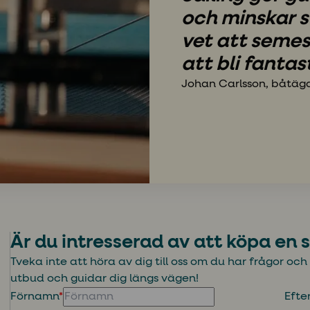
och minskar 
vet att seme
att bli fantas
Johan Carlsson, båtäga
Är du intresserad av att köpa en 
Tveka inte att höra av dig till oss om du har frågor oc
utbud och guidar dig längs vägen!
Förnamn
*
Eft