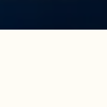
GENERÖSA FOUNTAINE PAJOT SAMANA 59
Exceptionell
lyxkatamaran
Kliv ombord ett av Fountaine Pajots flaggskepp –
där lyx och komfort tar ytterligare ett steg. Med
sina nästa 19 meter bjuder Samana 54 in till frihet,
utrymmen och lyxiga funktioner. Ett exempel är
den stora flybridgen som bjuder in till en
terassliknande känsla med havet som närmsta
granne.