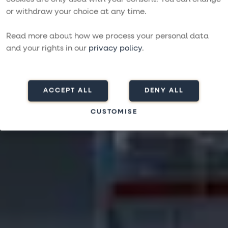
Fountaine Pajot
or withdraw your choice at any time.
Samana 54
Read more about how we process your personal data
and your rights in our
privacy policy
.
NÄSTA NIVÅ AV LYX
ACCEPT ALL
DENY ALL
CUSTOMISE