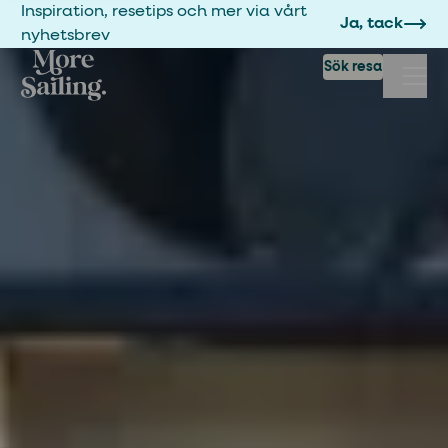
Inspiration, resetips och mer via vårt
Ja, tack
nyhetsbrev
Sök resa