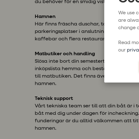
du behöver för en smidig vistelse.
We use c
Hamnen
are alwa
Här finns fräscha duschar, toaletter och t
change o
parkeringsplatser i anslutning till marinan
kaffebar och flera restauranger.
Read mor
our
priva
Matbutiker och handling
Slösa inte bort din semestertid på att ha
inköpslista hemma och beställ i förväg. Kon
till matbutiken. Det finns även flera matb
hamnen.
Teknisk support
Vårt tekniska team ser till att din båt är 
båt med dig under dagen för incheckning. 
funderingar är du alltid välkommen att tit
hamnen.