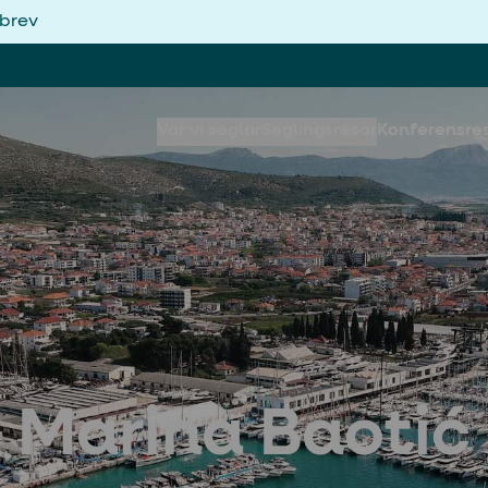
sbrev
Var vi seglar
Seglingsresor
Konferensre
Marina Baotić