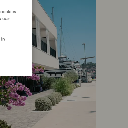
 cookies
u can
 in