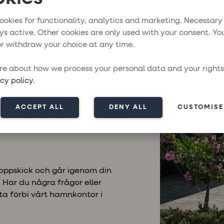
ookies for functionality, analytics and marketing. Necessary
ys active. Other cookies are only used with your consent. Yo
vättmöjligheter,
r withdraw your choice at any time.
, en liten supermarket, ATM,
e about how we process your personal data and your rights
cy policy
.
ndla mat. Skapa din
ACCEPT ALL
DENY ALL
CUSTOMISE
takta oss så skickar vi länk
utiker i närheten av
i toppskick och går igenom din
Har du några frågor eller
ta förbi vårt hamnkontor i