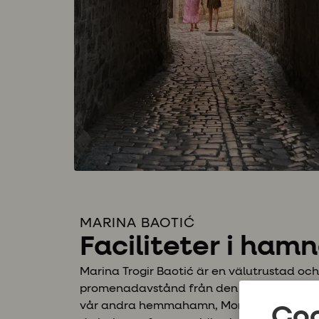
MARINA BAOTIĆ
Faciliteter i ham
Marina Trogir Baoti
ć
är en välutrustad o
promenadavstånd från den historiska stads
vår andra hemmahamn, More Sailings hamn
Coo