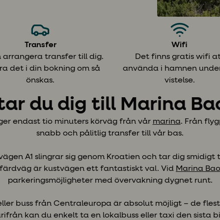
Transfer
Wifi
 arrangera transfer till dig.
Det finns gratis wifi a
ra det i din bokning om så
använda i hamnen under
önskas.
vistelse.
tar du dig till Marina Ba
igger endast tio minuters körväg från vår
marina
. Från fly
snabb och pålitlig transfer till vår bas.
n A1 slingrar sig genom Kroatien och tar dig smidigt til
färdväg är kustvägen ett fantastiskt val. Vid
Marina Bao
parkeringsmöjligheter med övervakning dygnet runt.
eller buss från Centraleuropa är absolut möjligt – de fles
ärifrån kan du enkelt ta en lokalbuss eller taxi den sista bi