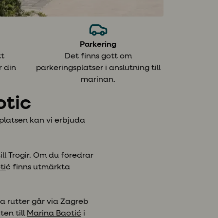
Parkering
tt
Det finns gott om
 din
parkeringsplatser i anslutning till
marinan.
otic
gplatsen kan vi erbjuda
l Trogir. Om du föredrar
ti
ć finns utmärkta
ta rutter går via Zagreb
ten till
Marina Baotić
i