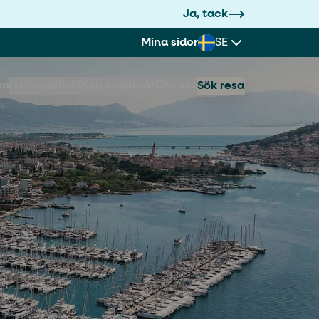
Ja, tack
Mina sidor
SE
sa
Hyr segelbåt
Köp segelbåt
Om oss
Sök resa