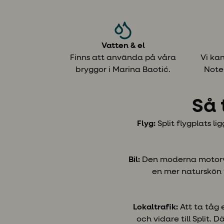
Vatten & el
Finns att använda på våra
Vi kan
bryggor i Marina Baotić.
Note
Så 
Flyg:
Split flygplats l
Bil:
Den moderna motorväge
en mer naturskön 
Lokaltrafik:
Att ta tåg 
och vidare till Split. D