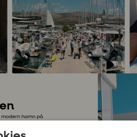
nen
ch modern hamn på
kärnan i Trogir. Här finns
kontor och de faciliteter
kies