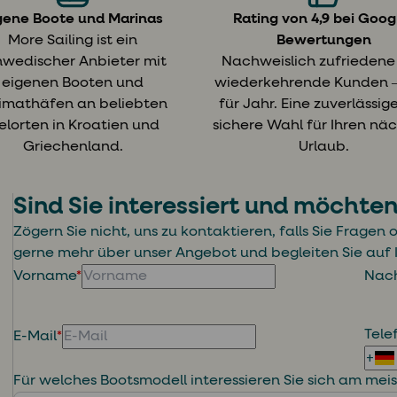
gene Boote und Marinas
Rating von 4,9 bei Goog
More Sailing ist ein
Bewertungen
hwedischer Anbieter mit
Nachweislich zufriedene
eigenen Booten und
wiederkehrende Kunden ‒
imathäfen an beliebten
für Jahr. Eine zuverlässig
elorten in Kroatien und
sichere Wahl für Ihren nä
Griechenland.
Urlaub.
Sind Sie interessiert und möchte
Zögern Sie nicht, uns zu kontaktieren, falls Sie Fragen
gerne mehr über unser Angebot und begleiten Sie auf
Vorname
*
Nac
Tel
E-Mail
*
Für welches Bootsmodell interessieren Sie sich am mei