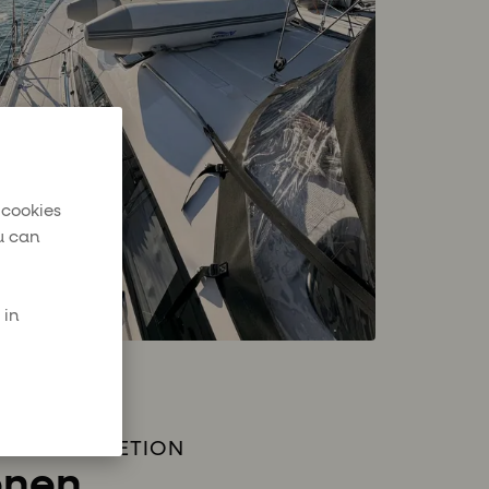
 cookies
u can
 in
N 50.1 – EPETION
onen