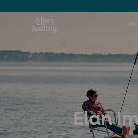
Wo 
Elan Im