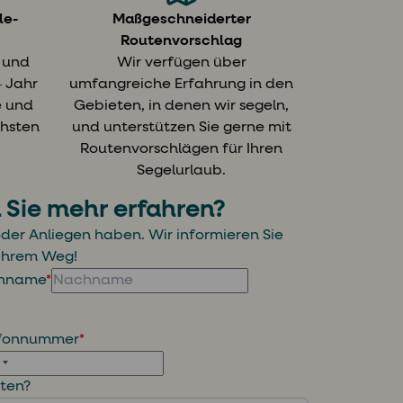
le-
Maßgeschneiderter
Täglich
Routenvorschlag
Zögern Sie
 und
Wir verfügen über
den kl
 Jahr
umfangreiche Erfahrung in den
kontaktie
e und
Gebieten, in denen wir segeln,
bereit,
chsten
und unterstützen Sie gerne mit
Routenvorschlägen für Ihren
Segelurlaub.
n Sie mehr erfahren?
 oder Anliegen haben. Wir informieren Sie
 Ihrem Weg!
hname
*
efonnummer
*
sten?