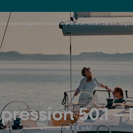
wir segeln
Segeltörns
Konferenzreise
Mieten Sie ein Segel
pression 50.1 –
450.000 € EX VAT