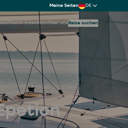
Meine Seiten
DE
boot
Yacht-Investition
Über uns
Reise suchen
 Epetion