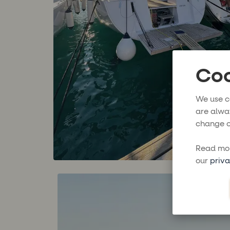
Coo
We use c
are alwa
change o
Read mor
our
priva