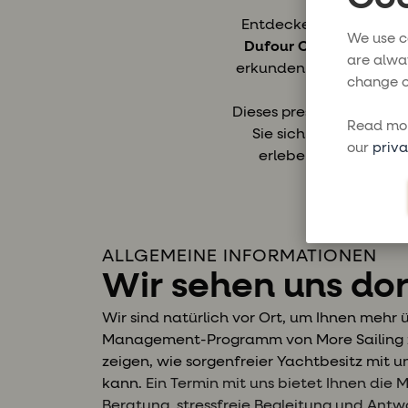
Entdecken Sie zwei de
We use c
Dufour Open Days in L
are alwa
erkunden – einschließl
change o
Dieses prestigeträchtige
Read mor
Sie sich für Segeln, 
our
priva
erleben, an Bord geh
ALLGEMEINE INFORMATIONEN
Wir sehen uns dor
Wir sind natürlich vor Ort, um Ihnen mehr
Management-Programm von More Sailing z
zeigen, wie sorgenfreier Yachtbesitz mit un
kann.
Ein Termin mit uns bietet Ihnen die M
Beratung, stressfreie Begleitung und Antw