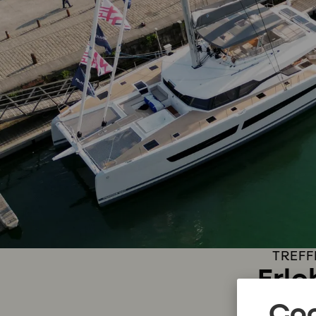
TREFF
Erle
Coo