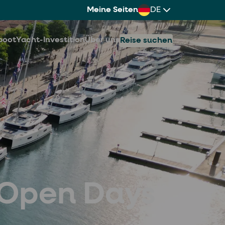
Meine Seiten
DE
boot
Yacht-Investition
Über uns
Reise suchen
 Open Days