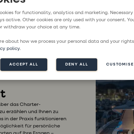
r bekanntesten Werften der Welt am selben Ort! Währe
ookies for functionality, analytics and marketing. Necessary
a Rochelle
haben Sie die Möglichkeit, das gesamte Angebo
ys active. Other cookies are only used with your consent. Yo
ich der neuesten Modelle sowohl von
Fountaine Pajot
als 
r withdraw your choice at any time.
 Event im Herzen des Atlantiks ist eines der absoluten Hi
e about how we process your personal data and your rights
Bootsdesign und das Leben auf See begeistern. Hier können
cy policy
.
en, alle Ihre Fragen stellen und genau sehen, worin sich 
unterscheiden.
ACCEPT ALL
DENY ALL
CUSTOMISE
t
 über das Charter-
u erzählen und Ihnen zu
s in der Praxis funktionieren
öglichkeit für persönliche
orten auf Ihre Fragen –