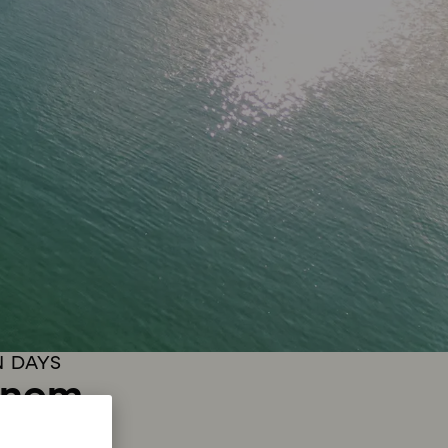
N DAYS
einem
e