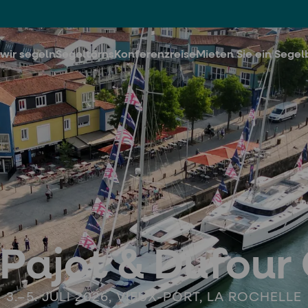
wir segeln
Segeltörns
Konferenzreise
Mieten Sie ein Segel
 Pajot & Dufour
3.–5. JULI 2026, VIEUX-PORT, LA ROCHELLE