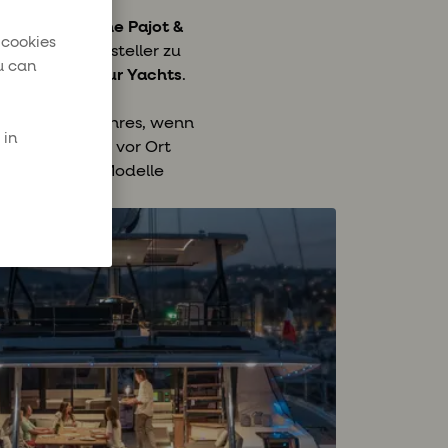
nd der
Fountaine Pajot &
 cookies
t beider Hersteller zu
u can
auch von
Dufour Yachts
.
ghlights des Jahres, wenn
 in
 Sie die Boote vor Ort
die einzelnen Modelle