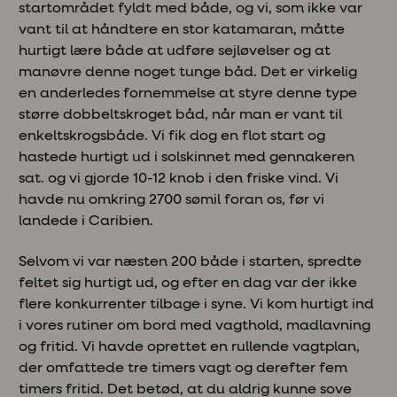
startområdet fyldt med både, og vi, som ikke var
vant til at håndtere en stor katamaran, måtte
hurtigt lære både at udføre sejløvelser og at
manøvre denne noget tunge båd. Det er virkelig
en anderledes fornemmelse at styre denne type
større dobbeltskroget båd, når man er vant til
enkeltskrogsbåde. Vi fik dog en flot start og
hastede hurtigt ud i solskinnet med gennakeren
sat. og vi gjorde 10-12 knob i den friske vind. Vi
havde nu omkring 2700 sømil foran os, før vi
landede i Caribien.
Selvom vi var næsten 200 både i starten, spredte
feltet sig hurtigt ud, og efter en dag var der ikke
flere konkurrenter tilbage i syne. Vi kom hurtigt ind
i vores rutiner om bord med vagthold, madlavning
og fritid. Vi havde oprettet en rullende vagtplan,
der omfattede tre timers vagt og derefter fem
timers fritid. Det betød, at du aldrig kunne sove