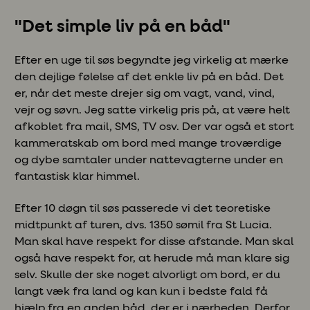
"Det simple liv på en båd"
Efter en uge til søs begyndte jeg virkelig at mærke
den dejlige følelse af det enkle liv på en båd. Det
er, når det meste drejer sig om vagt, vand, vind,
vejr og søvn. Jeg satte virkelig pris på, at være helt
afkoblet fra mail, SMS, TV osv. Der var også et stort
kammeratskab om bord med mange troværdige
og dybe samtaler under nattevagterne under en
fantastisk klar himmel.
Efter 10 døgn til søs passerede vi det teoretiske
midtpunkt af turen, dvs. 1350 sømil fra St Lucia.
Man skal have respekt for disse afstande. Man skal
også have respekt for, at herude må man klare sig
selv. Skulle der ske noget alvorligt om bord, er du
langt væk fra land og kan kun i bedste fald få
hjælp fra en anden båd, der er i nærheden. Derfor