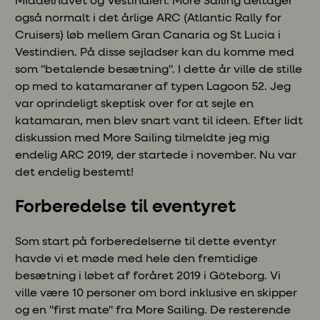
Middelhavet og Vestindien. More Sailing deltager
også normalt i det årlige ARC (Atlantic Rally for
Cruisers) løb mellem Gran Canaria og St Lucia i
Vestindien. På disse sejladser kan du komme med
som "betalende besætning". I dette år ville de stille
op med to katamaraner af typen Lagoon 52. Jeg
var oprindeligt skeptisk over for at sejle en
katamaran, men blev snart vant til ideen. Efter lidt
diskussion med More Sailing tilmeldte jeg mig
endelig ARC 2019, der startede i november. Nu var
det endelig bestemt!
Forberedelse til eventyret
Som start på forberedelserne til dette eventyr
havde vi et møde med hele den fremtidige
besætning i løbet af foråret 2019 i Göteborg. Vi
ville være 10 personer om bord inklusive en skipper
og en "first mate" fra More Sailing. De resterende