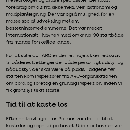
meteorologer og andre specialister, der holdt
foredrag om alt fra sikkerhed, vejr, astronomi og
madplanlægning. Der var også mulighed for en
masse social udveksling mellem
besætningsmedlemmerne. Det var meget
internationalt i havnen med omkring 190 startbåde
fra mange forskellige lande.
For at stille op i ARC er der ret høje sikkerhedskrav
til bådene. Dette gælder både personligt udstyr og
bådudstyr, der skal være på plads. I dagene før
starten kom inspektører fra ARC-organisationen
om bord og foretog en grundig inspektion, inden vi
fik grønt lys til at starte.
Tid til at kaste los
Efter en travl uge i Las Palmas var det tid til at
kaste los og sejle ud på havet. Udenfor havnen var