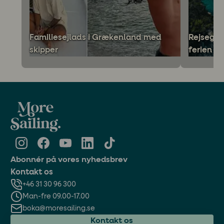
Familiesejlads i Grækenland med
Rejseguid
skipper
ferien
Abonnér på vores nyhedsbrev
Kontakt os
+46 31 30 96 300
Man-fre 09.00-17.00
boka@moresailing.se
Kontakt os