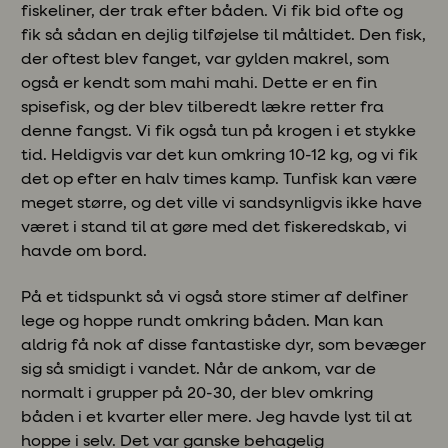
fiskeliner, der trak efter båden. Vi fik bid ofte og
fik så sådan en dejlig tilføjelse til måltidet. Den fisk,
der oftest blev fanget, var gylden makrel, som
også er kendt som mahi mahi. Dette er en fin
spisefisk, og der blev tilberedt lækre retter fra
denne fangst. Vi fik også tun på krogen i et stykke
tid. Heldigvis var det kun omkring 10-12 kg, og vi fik
det op efter en halv times kamp. Tunfisk kan være
meget større, og det ville vi sandsynligvis ikke have
været i stand til at gøre med det fiskeredskab, vi
havde om bord.
På et tidspunkt så vi også store stimer af delfiner
lege og hoppe rundt omkring båden. Man kan
aldrig få nok af disse fantastiske dyr, som bevæger
sig så smidigt i vandet. Når de ankom, var de
normalt i grupper på 20-30, der blev omkring
båden i et kvarter eller mere. Jeg havde lyst til at
hoppe i selv. Det var ganske behagelig