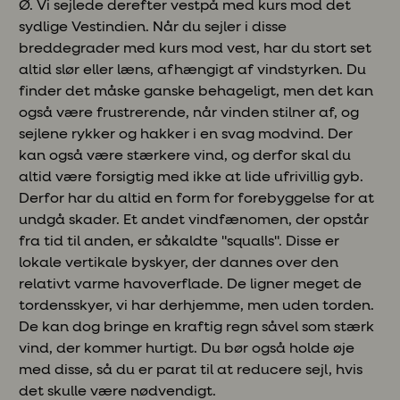
Ø. Vi sejlede derefter vestpå med kurs mod det
sydlige Vestindien. Når du sejler i disse
breddegrader med kurs mod vest, har du stort set
altid slør eller læns, afhængigt af vindstyrken. Du
finder det måske ganske behageligt, men det kan
også være frustrerende, når vinden stilner af, og
sejlene rykker og hakker i en svag modvind. Der
kan også være stærkere vind, og derfor skal du
altid være forsigtig med ikke at lide ufrivillig gyb.
Derfor har du altid en form for forebyggelse for at
undgå skader. Et andet vindfænomen, der opstår
fra tid til anden, er såkaldte "squalls". Disse er
lokale vertikale byskyer, der dannes over den
relativt varme havoverflade. De ligner meget de
tordensskyer, vi har derhjemme, men uden torden.
De kan dog bringe en kraftig regn såvel som stærk
vind, der kommer hurtigt. Du bør også holde øje
med disse, så du er parat til at reducere sejl, hvis
det skulle være nødvendigt.