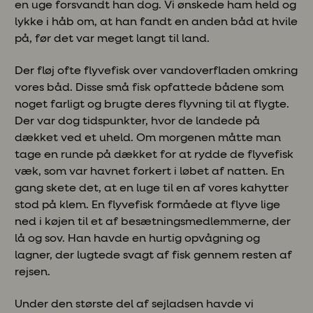
en uge forsvandt han dog. Vi ønskede ham held og
lykke i håb om, at han fandt en anden båd at hvile
på, før det var meget langt til land.
Der fløj ofte flyvefisk over vandoverfladen omkring
vores båd. Disse små fisk opfattede bådene som
noget farligt og brugte deres flyvning til at flygte.
Der var dog tidspunkter, hvor de landede på
dækket ved et uheld. Om morgenen måtte man
tage en runde på dækket for at rydde de flyvefisk
væk, som var havnet forkert i løbet af natten. En
gang skete det, at en luge til en af vores kahytter
stod på klem. En flyvefisk formåede at flyve lige
ned i køjen til et af besætningsmedlemmerne, der
lå og sov. Han havde en hurtig opvågning og
lagner, der lugtede svagt af fisk gennem resten af
rejsen.
Under den største del af sejladsen havde vi