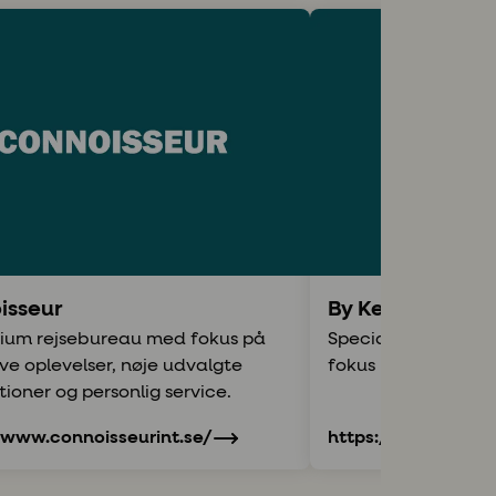
isseur
By Kettill
ium rejsebureau med fokus på
Specialist i sejlrej
ive oplevelser, nøje udvalgte
fokus på kvalitet o
tioner og personlig service.
/www.connoisseurint.se/
https://www.bykett