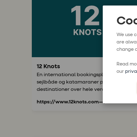
Coo
We use c
are alwa
change o
Read mor
12 Knots
our
priva
En international bookingsplatform for
sejlbåde og katamaraner på
destinationer over hele verden.
https://www.12knots.com