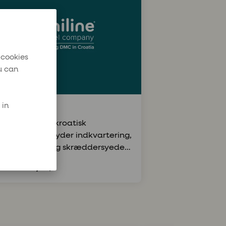
 cookies
u can
 in
e
 er en førende kroatisk
angør, der tilbyder indkvartering,
rt, udflugter og skræddersyede
evelser i hele Kroatien.
uniline.hr/