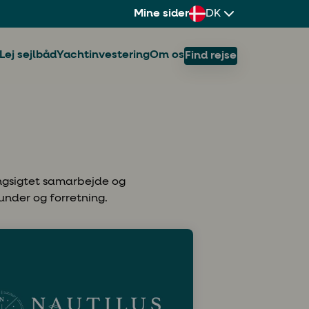
Mine sider
DK
Lej sejlbåd
Yachtinvestering
Om os
Find rejse
angsigtet samarbejde og
under og forretning.