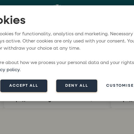
kies
ookies for functionality, analytics and marketing. Necessary
ys active. Other cookies are only used with your consent. Yo
r withdraw your choice at any time.
e about how we process your personal data and your rights
Globe Sailor
Unilin
cy policy
.
En global charteraktør, der tilbyder
Uniline
sejlbåde, katamaraner og
rejsearr
ACCEPT ALL
DENY ALL
CUSTOMISE
temabaserede sejlrejser verden over.
transpo
rejseopl
https://www.theglobesailor.com
https://