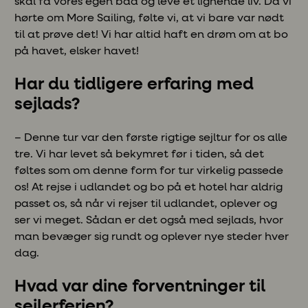
skal få vores egen båd og leve et lignende liv. Da vi
hørte om More Sailing, følte vi, at vi bare var nødt
til at prøve det! Vi har altid haft en drøm om at bo
på havet, elsker havet!
Har du tidligere erfaring med
sejlads?
– Denne tur var den første rigtige sejltur for os alle
tre. Vi har levet så bekymret før i tiden, så det
føltes som om denne form for tur virkelig passede
os! At rejse i udlandet og bo på et hotel har aldrig
passet os, så når vi rejser til udlandet, oplever og
ser vi meget. Sådan er det også med sejlads, hvor
man bevæger sig rundt og oplever nye steder hver
dag.
Hvad var dine forventninger til
sejlerferien?