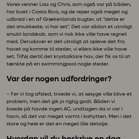
Vores venner Lisa og Chris, som også var på båden,
har boet i Costa Rica, og de rejser også meget og
udbrød i en af Grækenlands bugter, at "dette er
det smukkeste, vi har set". Det var sådan et utroligt
smukt landskab, som vi nok ikke ville have regnet
med. Derudover er det utroligt at opleve det fra
havet og komme til steder, vi ellers ikke ville have
set. Tilføj dertil det krystalklare hav, der fik os til at
tænkte på en swimmingpool nogle steder.
Var der nogen udfordringer?
– Før vi tog afsted, troede vi, at søsyge ville blive et
problem, men det gik jo rigtig godt. Båden vi
boede på havde ingen AC, undtagen da vi var i
havn, så det var meget varmt i kahytten. Men i det
store og hele er det en meget lille detalje.
Hvordan vil du beskrive en dag