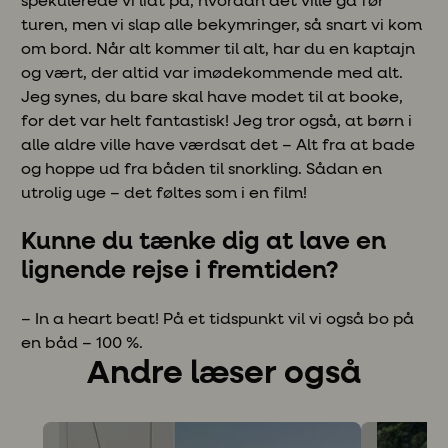
spekulerede vi lidt på, hvordan det ville gå før
turen, men vi slap alle bekymringer, så snart vi kom
om bord. Når alt kommer til alt, har du en kaptajn
og vært, der altid var imødekommende med alt.
Jeg synes, du bare skal have modet til at booke,
for det var helt fantastisk! Jeg tror også, at børn i
alle aldre ville have værdsat det – Alt fra at bade
og hoppe ud fra båden til snorkling. Sådan en
utrolig uge – det føltes som i en film!
Kunne du tænke dig at lave en
lignende rejse i fremtiden?
– In a heart beat! På et tidspunkt vil vi også bo på
en båd – 100 %.
Andre læser også