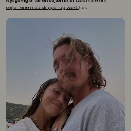
Nysgerrig efter en sejlerferie?
Læs mere om
sejlerferie med skipper og vært
her.