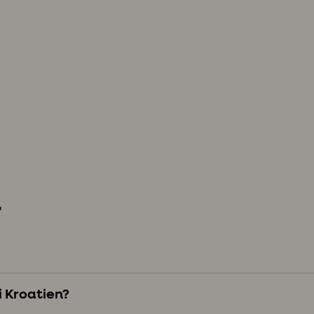
r
i Kroatien?