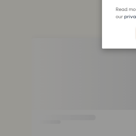
Read mor
our
priva