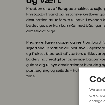
og vært
Kroatien er et af Europas smukkeste sejlerp
krystalklart vand og historiske kystbyer gø
destination at udforske til havs. Levende k
badevige, der kun kan nås med båd, gør rej
det sædvanlige.
Med en erfaren skipper og vært om bord f
sejlerferie i Kroatien all inclusive. Sejler
og frokost tilberedt af værten, drikkeva
båden, havneafgifter og øvrige bådomkos
guider dig til nye destinationer hver dag
planlægning og sejlads – hvilket gør, at d
ferie.
Coo
We use c
are alwa
change o