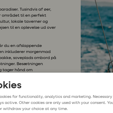
aradiser. Tusindvis af øer,
r området til en perfekt
ultur, lokale taverner og
sen til en oplevelse ud over
år du en afslappende
ferien inkluderer morgenmad
repakke, soveplads ombord på
tninger. Besætningen
 og tager hånd om
u kan slappe af og nyde din
kies
ookies for functionality, analytics and marketing. Necessary
ys active. Other cookies are only used with your consent. Yo
r withdraw your choice at any time.