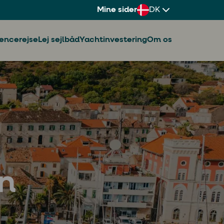
Mine sider
DK
encerejse
Lej sejlbåd
Yachtinvestering
Om os
en