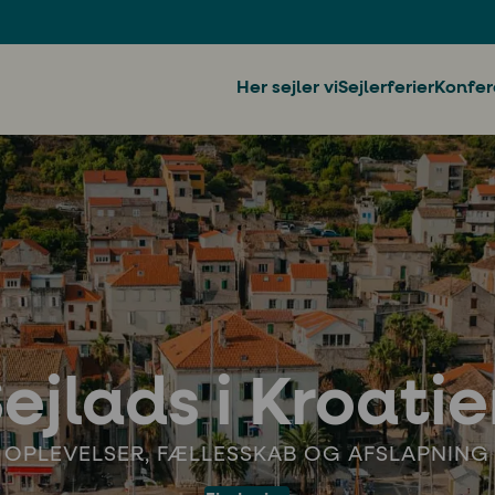
Her sejler vi
Sejlerferier
Konfer
ejlads i Kroati
OPLEVELSER, FÆLLESSKAB OG AFSLAPNING