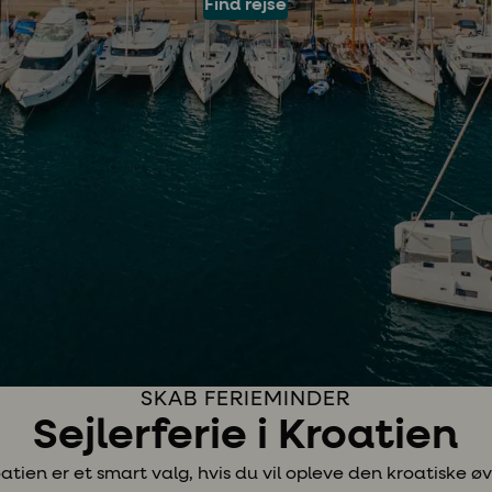
Find rejse
SKAB FERIEMINDER
Sejlerferie i Kroatien
roatien er et smart valg, hvis du vil opleve den kroatiske 