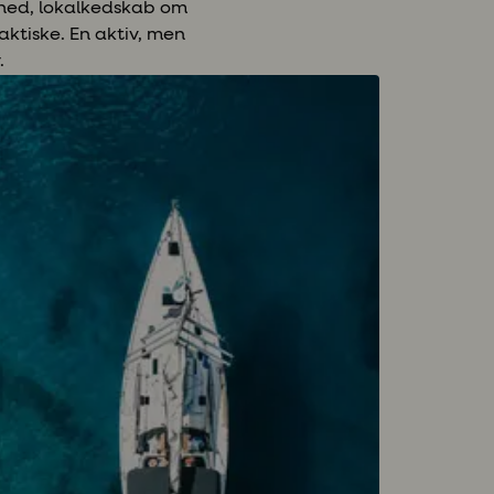
yghed, lokalkedskab om
aktiske. En aktiv, men
.