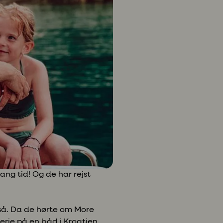
ang tid! Og de har rejst
 så. Da de hørte om More
ferie på en båd i Kroatien.