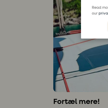
Read mor
our
priva
Fortæl mere!