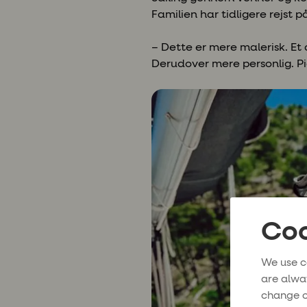
Familien har tidligere rejst
– Dette er mere malerisk. Et 
Derudover mere personlig. Pi
Coo
We use c
are alwa
change o