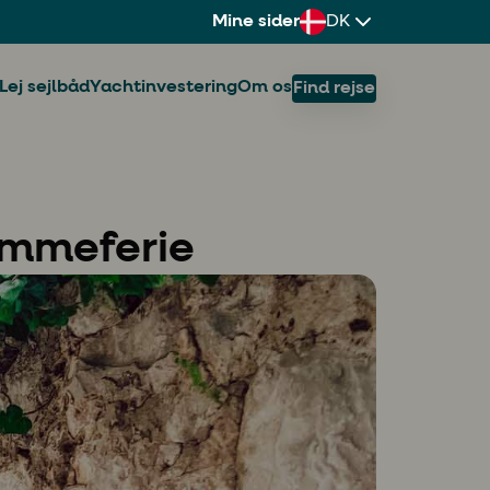
Mine sider
DK
Lej sejlbåd
Yachtinvestering
Om os
Find rejse
rømmeferie