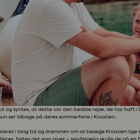
 og syntes, at dette var den bedste rejse, de har haft i l
hun ser tilbage på deres sommerferie i Kroatien.
steret i lang tid og drømmen om at besøge Kroatien lige
eger, føltes det som givet – selvfølgelig skulle de på en 