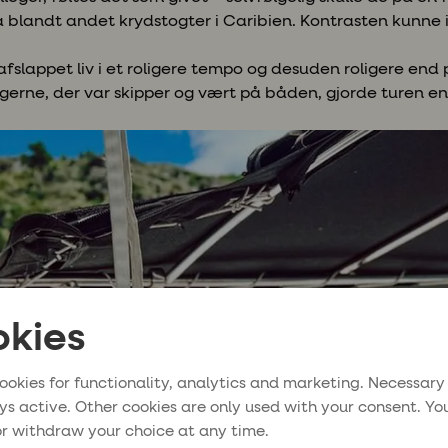
 på blandt andet krydstogter i Caribien. Kontrasten kunne 
afslappet liv i et roligere tempo og desuden roligere end 
gerne, der var skipper og vært på båden, gjorde turen e
kies
ookies for functionality, analytics and marketing. Necessary
ys active. Other cookies are only used with your consent. Yo
r withdraw your choice at any time.