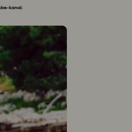
ube-kanal
: