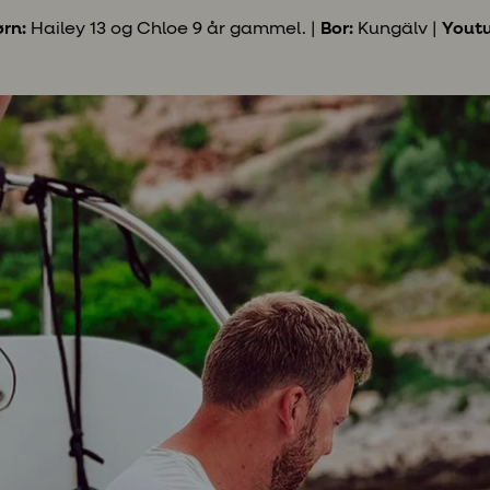
rn:
Hailey 13 og Chloe 9 år gammel. |
Bor:
Kungälv |
Yout