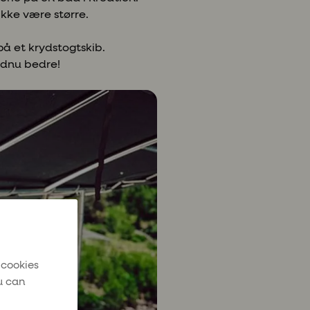
ikke være større.
på et krydstogtskib.
ndnu bedre!
 cookies
u can