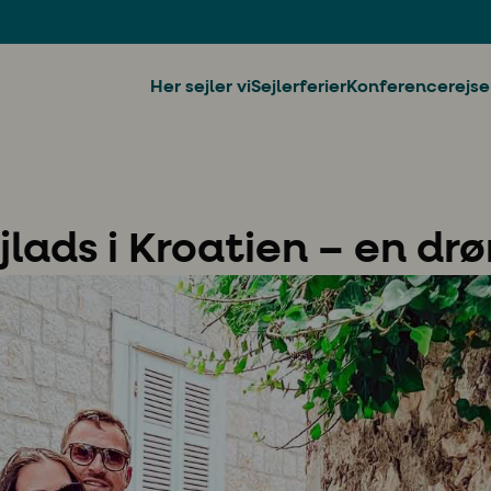
Her sejler vi
Sejlerferier
Konferencerejse
jlads i Kroatien – en d