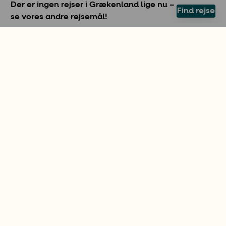
Der er ingen rejser i Grækenland lige nu –
Find rejse
se vores andre rejsemål!
SKAB FERIEMINDER
Sejlads i Grækenland
At sejle med skipper i Grækenland er en fantastisk
måde at opleve de græske øer på, uden selv at
skulle stå ved roret. Med en kyndig skipper om bord
får du både lokal ekspertise, tryghed og mulighed
for at læne dig tilbage og bare nyde
sejlerferie
.
Dette er en perfekt kombination af eventyr og
afslapning i et af Middelhavets smukkeste
sejlområder.