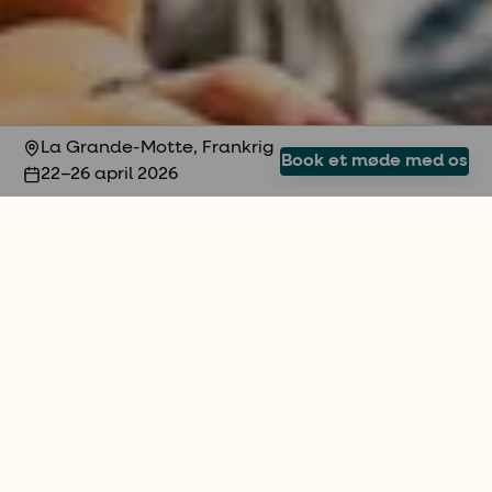
La Grande-Motte, Frankrig
Book et møde med os
22–26 april 2026
INTERNATIONAL MULTIHULL SHOW, LA GRANDE-
MOTTE
Tag imod foråret på
bådmessen i Frankrig
International Multihull Show i La Grande-Motte,
Frankrig, er en verdensledende bådmesse
med
fokus på katamaraner og flerskrogsbåde. Vi er til
stede for at vise dig den smarte vej til at opnå
drømme og lave kloge investeringer.