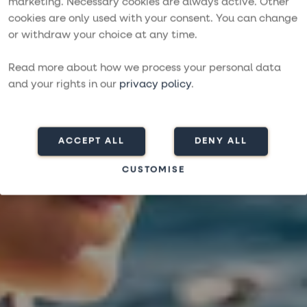
marketing. Necessary cookies are always active. Other
cookies are only used with your consent. You can change
International
or withdraw your choice at any time.
Multihull Show
Read more about how we process your personal data
and your rights in our
privacy policy
.
LA GRANDE-MOTTE, 22.-26. APRIL 2026
ACCEPT ALL
DENY ALL
CUSTOMISE