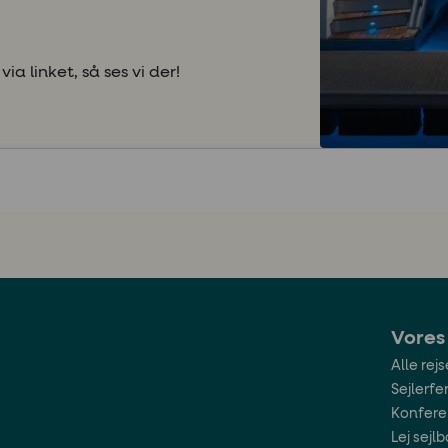
via linket, så ses vi der!
Vores 
Alle rejs
Sejlerfer
Konfere
Lej sejl