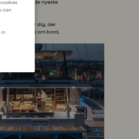
g – inklusive de nyeste
 cookies
chts
.
u can
øjdepunkter for dig, der
ne på stedet, gå om bord,
 in
modeller.