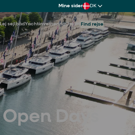
Mine sider
DK
Lej sejlbåd
Yachtinvestering
Om os
Find rejse
r Open Days