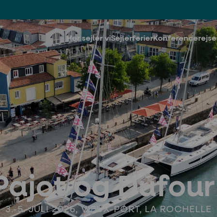
Her sejler vi
Sejlerferier
Konferencerejse
Pajot og Dufou
3.-5. JULI 2026, VIEUX-PORT, LA ROCHELLE