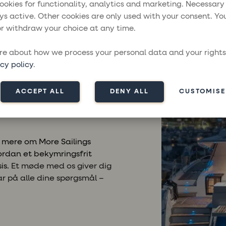
ighed for at udforske begge producenters samlede udval
ookies for functionality, analytics and marketing. Necessary
ller fra både
Fountaine Pajot Catamarans
og
Dufour Ya
ys active. Other cookies are only used with your consent. Yo
r withdraw your choice at any time.
ent i hjertet af Atlanterhavet er et af årets absolutte h
n og livet til søs. Her får du mulighed for at opleve både
e about how we process your personal data and your rights
lle dine spørgsmål og se, hvad der adskiller de forskellige 
cy policy
.
ACCEPT ALL
DENY ALL
CUSTOMISE
dig mere om More Sailings
dan et bekymringsfrit
is.
Et møde med os giver dig
ar på alle dine spørgsmål –