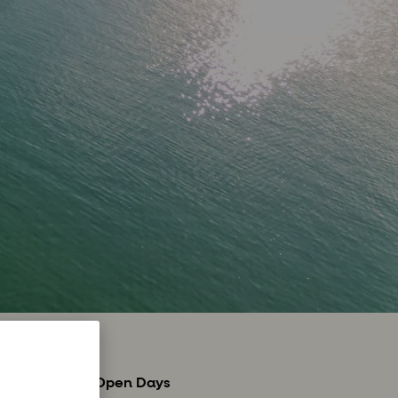
chelle
jot og Dufour Open Days