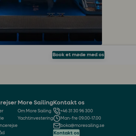
Book et møde med os
rejser
More Sailing
Kontakt os
er
Om More Sailing
+46 31 30 96 300
ie
Yachtinvestering
Man-fre 09.00-17.00
ncerejse
boka@moresailing.se
båd
Kontakt os