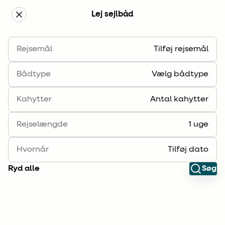
Lej sejlbåd
Boka segelbåt
Rejsemål
Tilføj rejsemål
Filter
Filtrer
Bådtype
Vælg bådtype
Kahytter
Antal kahytter
Rejselængde
1 uge
Hvornår
Tilføj dato
Ryd alle
Søg