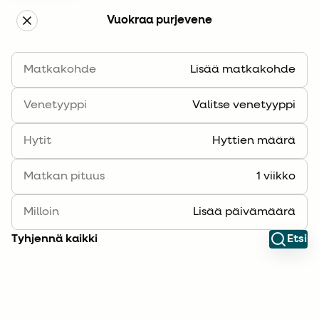
Vuokraa purjevene
Boka segelbåt
Matkakohde
Lisää matkakohde
Suodatin
Lajittele
Venetyyppi
Valitse venetyyppi
Hytit
Hyttien määrä
Matkan pituus
1 viikko
Milloin
Lisää päivämäärä
Tyhjennä kaikki
Etsi