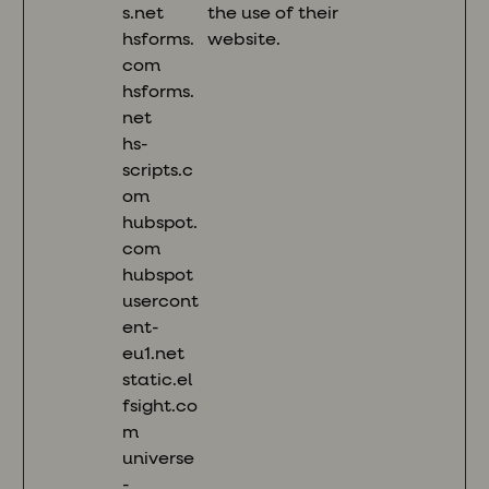
s.net
the use of their
hsforms.
website.
com
hsforms.
net
hs-
scripts.c
om
hubspot.
com
hubspot
usercont
ent-
eu1.net
static.el
fsight.co
m
universe
-