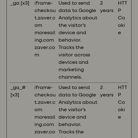
_ga [x3]
iframe-
Used to send
2
HTT
checkou
data to Google
years
P
t.zaver.c
Analytics about
Co
om
the visitor's
oki
moresail
device and
e
ing.com
behavior.
zaver.co
Tracks the
m
visitor across
devices and
marketing
channels.
_ga_#
iframe-
Used to send
2
HTT
[x3]
checkou
data to Google
years
P
t.zaver.c
Analytics about
Co
om
the visitor's
oki
moresail
device and
e
ing.com
behavior.
zaver.co
Tracks the