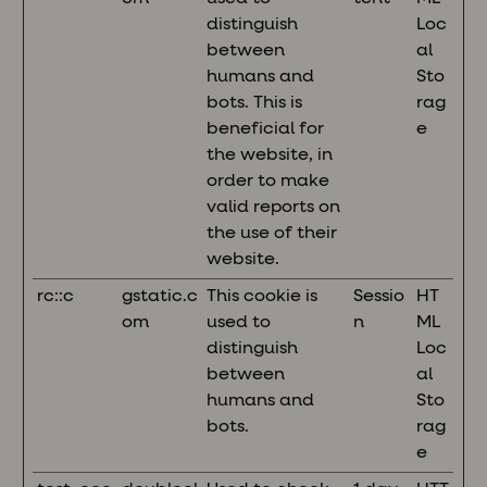
distinguish
Loc
between
al
humans and
Sto
bots. This is
rag
beneficial for
e
the website, in
order to make
valid reports on
the use of their
website.
rc::c
gstatic.c
This cookie is
Sessio
HT
om
used to
n
ML
distinguish
Loc
between
al
humans and
Sto
bots.
rag
e