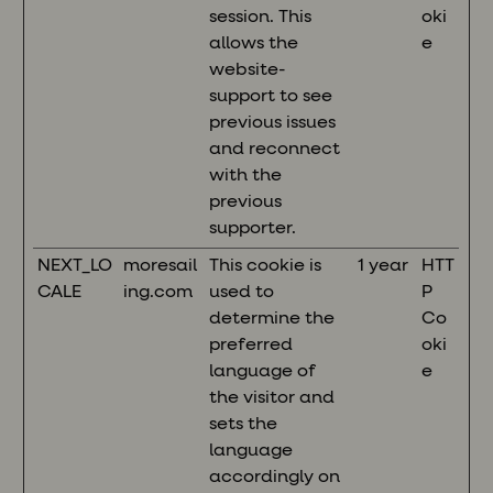
session. This
oki
allows the
e
website-
support to see
previous issues
and reconnect
with the
previous
supporter.
NEXT_LO
moresail
This cookie is
1 year
HTT
CALE
ing.com
used to
P
determine the
Co
preferred
oki
language of
e
the visitor and
sets the
language
accordingly on