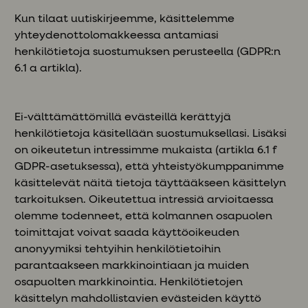
Kun tilaat uutiskirjeemme, käsittelemme
yhteydenottolomakkeessa antamiasi
henkilötietoja suostumuksen perusteella (GDPR:n
6.1 a artikla).
Ei-välttämättömillä evästeillä kerättyjä
henkilötietoja käsitellään suostumuksellasi. Lisäksi
on oikeutetun intressimme mukaista (artikla 6.1 f
GDPR-asetuksessa), että yhteistyökumppanimme
käsittelevät näitä tietoja täyttääkseen käsittelyn
tarkoituksen. Oikeutettua intressiä arvioitaessa
olemme todenneet, että kolmannen osapuolen
toimittajat voivat saada käyttöoikeuden
anonyymiksi tehtyihin henkilötietoihin
parantaakseen markkinointiaan ja muiden
osapuolten markkinointia. Henkilötietojen
käsittelyn mahdollistavien evästeiden käyttö