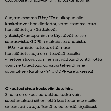
ulkopuoliset analyysi- ja ilmoituskumppanit.
Suojataksemme EU:n/ETA:n ulkopuolella
käsiteltävät henkilötiedot, varmistamme, että
henkilötietoja käsittelevät
yhteistyökumppanimme täyttävät toisen
seuraavista, GDPR:n mukaisista ehdoista:
- EU:n komissio katsoo, että maan
henkilötietosuoja on riittävällä tasolla
- Tietojen luovuttaminen on välttämätöntä, jotta
voimme toteuttaa kanssasi tekemämme
sopimuksen (artikla 49.1 b GDPR-asetuksessa)
Oikeutesi sinua koskeviin tietoihin.
Sinulla on oikeus peruuttaa koska vain
suostumuksesi siihen, että käsittelemme meille
antamiasi tietoja. Tämä tulee tehdä kirjallisesti