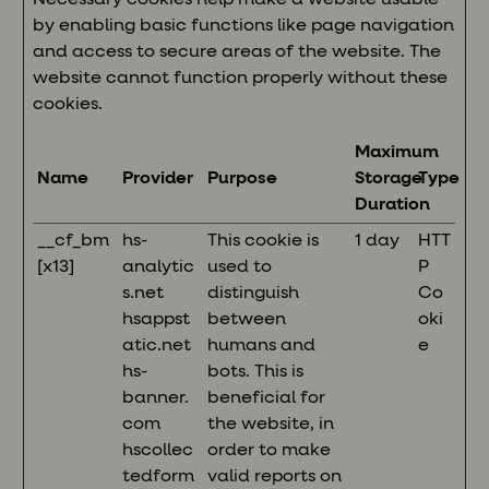
by enabling basic functions like page navigation
and access to secure areas of the website. The
website cannot function properly without these
cookies.
Maximum
Name
Provider
Purpose
Storage
Type
Duration
__cf_bm
hs-
This cookie is
1 day
HTT
[x13]
analytic
used to
P
s.net
distinguish
Co
hsappst
between
oki
atic.net
humans and
e
hs-
bots. This is
banner.
beneficial for
com
the website, in
hscollec
order to make
tedform
valid reports on