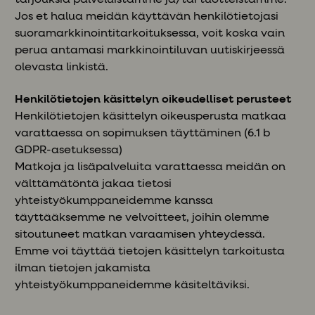
tarjouksia palveluistamme ja/tai tuotteistamme.
Jos et halua meidän käyttävän henkilötietojasi
suoramarkkinointitarkoituksessa, voit koska vain
perua antamasi markkinointiluvan uutiskirjeessä
olevasta linkistä.
Henkilötietojen käsittelyn oikeudelliset perusteet
Henkilötietojen käsittelyn oikeusperusta matkaa
varattaessa on sopimuksen täyttäminen (6.1 b
GDPR-asetuksessa)
Matkoja ja lisäpalveluita varattaessa meidän on
välttämätöntä jakaa tietosi
yhteistyökumppaneidemme kanssa
täyttääksemme ne velvoitteet, joihin olemme
sitoutuneet matkan varaamisen yhteydessä.
Emme voi täyttää tietojen käsittelyn tarkoitusta
ilman tietojen jakamista
yhteistyökumppaneidemme käsiteltäviksi.