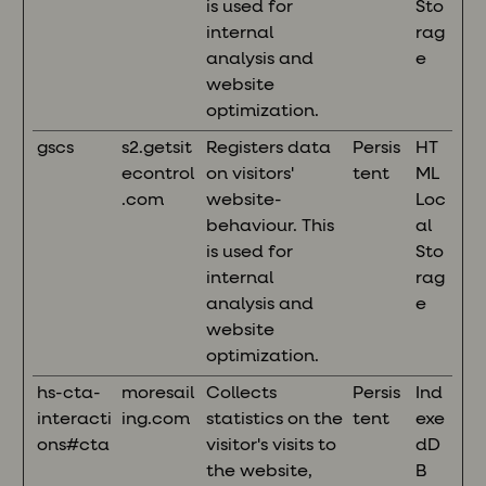
is used for
Sto
internal
rag
analysis and
e
website
optimization.
gscs
s2.getsit
Registers data
Persis
HT
econtrol
on visitors'
tent
ML
.com
website-
Loc
behaviour. This
al
is used for
Sto
internal
rag
analysis and
e
website
optimization.
hs-cta-
moresail
Collects
Persis
Ind
interacti
ing.com
statistics on the
tent
exe
ons#cta
visitor's visits to
dD
the website,
B