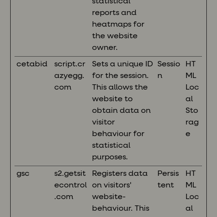
statistical
reports and
heatmaps for
the website
owner.
cetabid
script.cr
Sets a unique ID
Sessio
HT
azyegg.
for the session.
n
ML
com
This allows the
Loc
website to
al
obtain data on
Sto
visitor
rag
behaviour for
e
statistical
purposes.
gsc
s2.getsit
Registers data
Persis
HT
econtrol
on visitors'
tent
ML
.com
website-
Loc
behaviour. This
al