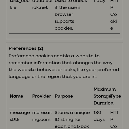
test_coo
doublecl
Used to check
1 day
HTT
kie
ick.net
if the user's
P
browser
Co
supports
oki
cookies.
e
Preferences (2)
Preference cookies enable a website to
remember information that changes the way
the website behaves or looks, like your preferred
language or the region that you are in.
Maximum
Name
Provider
Purpose
Storage
Type
Duration
message
moresail
Stores a unique
180
HTT
sUtk
ing.com
ID string for
days
P
each chat-box
Co