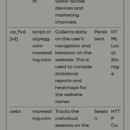
m
visitor across
devices and
marketing
channels.
ce_fvd
script.cr
Collects data
Persis
HT
[x2]
azyegg.
on the user’s
tent
ML
com
navigation and
Loc
moresail
behavior on the
al
ing.com
website. This is
Sto
used to compile
rag
statistical
e
reports and
heatmaps for
the website
owner.
cebs
moresail
Tracks the
Sessio
HTT
ing.com
individual
n
P
sessions on the
Co