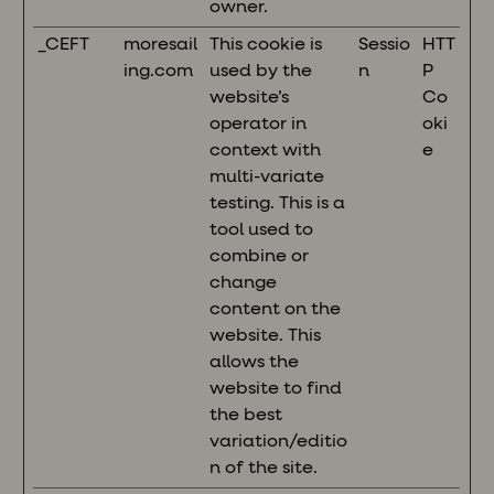
owner.
_CEFT
moresail
This cookie is
Sessio
HTT
ing.com
used by the
n
P
website’s
Co
operator in
oki
context with
e
multi-variate
testing. This is a
tool used to
combine or
change
content on the
website. This
allows the
website to find
the best
variation/editio
n of the site.