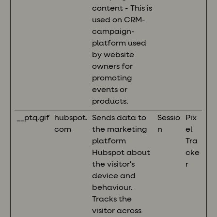
content - This is
used on CRM-
campaign-
platform used
by website
owners for
promoting
events or
products.
__ptq.gif
hubspot.
Sends data to
Sessio
Pix
com
the marketing
n
el
platform
Tra
Hubspot about
cke
the visitor's
r
device and
behaviour.
Tracks the
visitor across