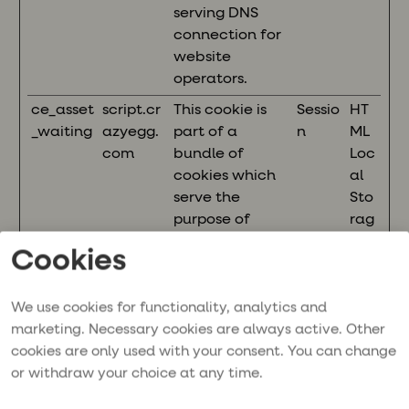
serving DNS
connection for
website
operators.
ce_asset
script.cr
This cookie is
Sessio
HT
_waiting
azyegg.
part of a
n
ML
com
bundle of
Loc
cookies which
al
serve the
Sto
purpose of
rag
content
e
Cookies
delivery and
presentation.
The cookies
We use cookies for functionality, analytics and
keep the
marketing. Necessary cookies are always active. Other
correct state of
cookies are only used with your consent. You can change
font,
or withdraw your choice at any time.
blog/picture