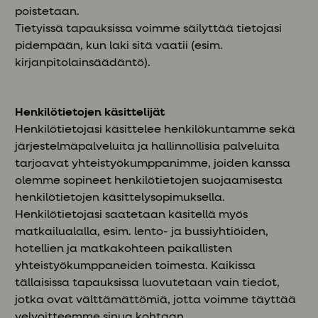
poistetaan.
Tietyissä tapauksissa voimme säilyttää tietojasi
pidempään, kun laki sitä vaatii (esim.
kirjanpitolainsäädäntö).
Henkilötietojen käsittelijät
Henkilötietojasi käsittelee henkilökuntamme sekä
järjestelmäpalveluita ja hallinnollisia palveluita
tarjoavat yhteistyökumppanimme, joiden kanssa
olemme sopineet henkilötietojen suojaamisesta
henkilötietojen käsittelysopimuksella.
Henkilötietojasi saatetaan käsitellä myös
matkailualalla, esim. lento- ja bussiyhtiöiden,
hotellien ja matkakohteen paikallisten
yhteistyökumppaneiden toimesta. Kaikissa
tällaisissa tapauksissa luovutetaan vain tiedot,
jotka ovat välttämättömiä, jotta voimme täyttää
velvoitteemme sinua kohtaan.