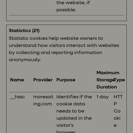
the website, if
possible.
Statistics (21)
Statistic cookies help website owners to
understand how visitors interact with websites
by collecting and reporting information
anonymously.
Maximum
Name
Provider
Purpose
Storage
Type
Duration
__hssc
moresail
Identifies if the
1 day
HTT
ing.com
cookie data
P
needs to be
Co
updated in the
oki
visitor's
e
browser.