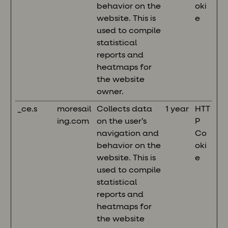
behavior on the
oki
website. This is
e
used to compile
statistical
reports and
heatmaps for
the website
owner.
_ce.s
moresail
Collects data
1 year
HTT
ing.com
on the user’s
P
navigation and
Co
behavior on the
oki
website. This is
e
used to compile
statistical
reports and
heatmaps for
the website