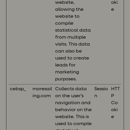
website,
oki
allowing the
e
website to
compile
statistical data
from multiple
visits. This data
can also be
used to create
leads for
marketing
purposes.
cebsp_
moresail
Collects data
Sessio
HTT
ing.com
on the user’s
n
P
navigation and
Co
behavior on the
oki
website. This is
e
used to compile