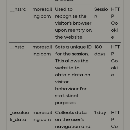
__hssrc
moresail
Used to
Sessio
HTT
ing.com
recognise the
n
P
visitor's browser
Co
upon reentry on
oki
the website.
e
__hstc
moresail
Sets a unique ID
180
HTT
ing.com
for the session.
days
P
This allows the
Co
website to
oki
obtain data on
e
visitor
behaviour for
statistical
purposes.
_ce.cloc
moresail
Collects data
1 day
HTT
k_data
ing.com
on the user’s
P
navigation and
Co