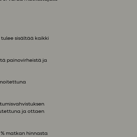
 tulee sisältää kaikki
stä painovirheistä ja
lmoitettuna
utumisvahvistuksen
utettuna ja ottaen
0 % matkan hinnasta