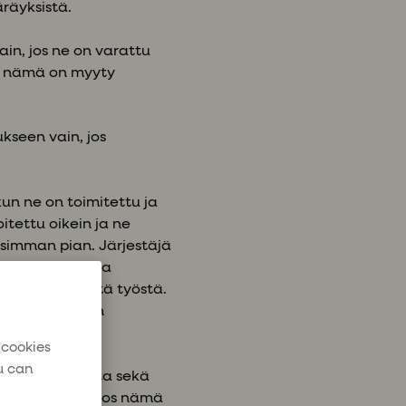
äräyksistä.
in, jos ne on varattu
os nämä on myyty
kseen vain, jos
un ne on toimitettu ja
itettu oikein ja ne
isimman pian. Järjestäjä
sesta aiheutuvia
 ylimääräisestä työstä.
 oikaista ilman
 cookies
u can
tteenmuutoksista sekä
 muutoksista, jos nämä