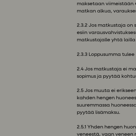
maksetaan viimeistään 
matkan alkua, varaukse
2.3.2 Jos matkustaja on 
esiin varausvahvistukses
matkustajalle yhtä laill
2.3.3 Loppusumma tulee 
2.4 Jos matkustaja ei m
sopimus ja pyytää kohtuu
2.5 Jos muuta ei erikse
kahden hengen huoneessa
suuremmassa huoneessa, j
pyytää lisämaksu.
2.5.1 Yhden hengen huon
veneestä, vaan veneen m