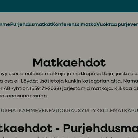
imme
Purjehdusmatkat
Konferenssimatka
Vuokraa purjeve
Matkaehdot
myy useita erilaisia matkoja ja matkapaketteja, joista os
 ja osa ei. Löydät lisätietoja kunkin kategorian alta. Nä
r AB -yhtiön (559171-2038) järjestämiä matkoja. Klikkaa al
kokonaisuudessaan.
DUSMATKAMME
VENEVUOKRAUS
YRITYKSILLE
MATKAPU
kaehdot - Purjehdusm