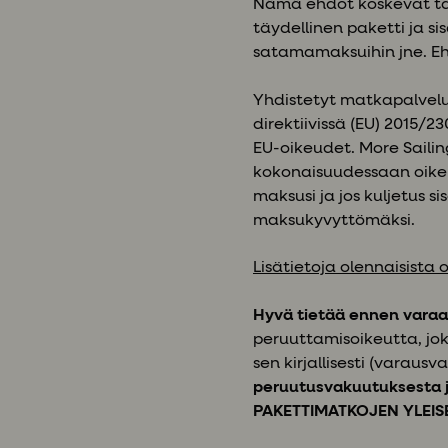
Nämä ehdot koskevat ta
täydellinen paketti ja si
satamamaksuihin jne. Eh
Yhdistetyt matkapalvelut
direktiivissä (EU) 2015/
EU-oikeudet. More Sailin
kokonaisuudessaan oikein
maksusi ja jos kuljetus 
maksukyvyttömäksi.
Lisätietoja olennaisista 
Hyvä tietää ennen varaa
peruuttamisoikeutta, jo
sen kirjallisesti (varaus
peruutusvakuutuksesta j
PAKETTIMATKOJEN YLEI