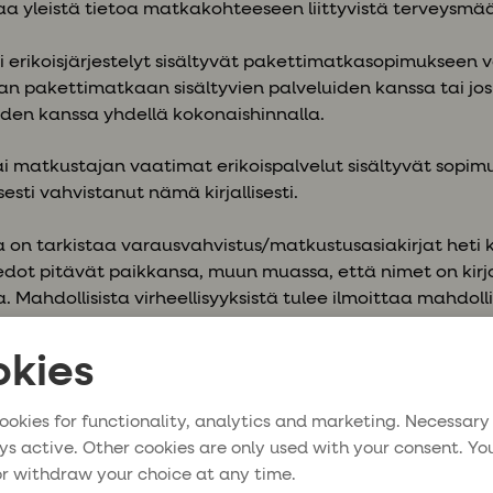
taa yleistä tietoa matkakohteeseen liittyvistä terveysmä
 erikoisjärjestelyt sisältyvät pakettimatkasopimukseen va
n pakettimatkaan sisältyvien palveluiden kanssa tai j
den kanssa yhdellä kokonaishinnalla.
tai matkustajan vaatimat erikoispalvelut sisältyvät sopimu
sti vahvistanut nämä kirjallisesti.
a on tarkistaa varausvahvistus/matkustusasiakirjat heti k
iedot pitävät paikkansa, muun muassa, että nimet on kirjo
 Mahdollisista virheellisyyksistä tulee ilmoittaa mahdoll
taa maksun, joka vastaa virheellisten tietojen korjaami
 sekä kohtuullisen korvauksen korjaamisesta aiheutuvasta
kies
 järjestäjästä tai tämän nimeämästä henkilöstä, asia tulee
 lisäkustannuksia.
ookies for functionality, analytics and marketing. Necessary
ys active. Other cookies are only used with your consent. Yo
e ilmoittaa järjestäjälle välittömästi mahdollisista osoi
r withdraw your choice at any time.
puhelinnumeron muutoksista, kuten myös muiden tietojen