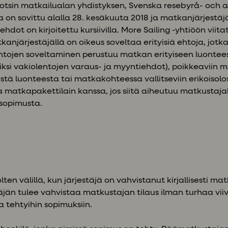
tsin matkailualan yhdistyksen, Svenska resebyrå- och 
sta on sovittu alalla 28. kesäkuuta 2018 ja matkanjärjestäjä
t ehdot on kirjoitettu kursiivilla. More Sailing -yhtiöön vii
anjärjestäjällä on oikeus soveltaa erityisiä ehtoja, jotka
ehtojen soveltaminen perustuu matkan erityiseen luonteesee
iksi vakiolentojen varaus- ja myyntiehdot), poikkeaviin m
tä luonteesta tai matkakohteessa vallitseviin erikoisolosu
ssa matkapakettilain kanssa, jos siitä aiheutuu matkustajal
 sopimusta.
ten välillä, kun järjestäjä on vahvistanut kirjallisesti mat
stäjän tulee vahvistaa matkustajan tilaus ilman turhaa vi
 tehtyihin sopimuksiin.