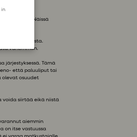
 in
aan toteuttaa. Näissä
dessä.
aluksen paikoista.
 tätä vähemmän.
sa järjestyksessä. Tämä
eno- että paluuliput tai
lä olevat osuudet
 voida siirtää eikä niistä
i varannut aiemmin
 on itse vastuussa
jä ei varaa matkustajalle