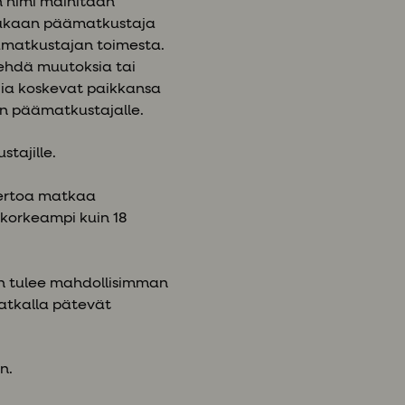
n nimi mainitaan
 mukaan päämatkustaja
ämatkustajan toimesta.
tehdä muutoksia tai
jia koskevat paikkansa
än päämatkustajalle.
tajille.
 kertoa matkaa
 korkeampi kuin 18
jän tulee mahdollisimman
atkalla pätevät
en.