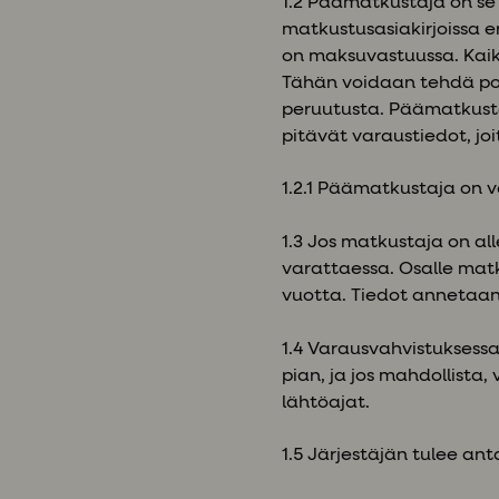
1.2 Päämatkustaja on se
matkustusasiakirjoissa 
on maksuvastuussa. Kaik
Tähän voidaan tehdä poi
peruutusta. Päämatkusta
pitävät varaustiedot, j
1.2.1 Päämatkustaja on v
1.3 Jos matkustaja on a
varattaessa. Osalle matk
vuotta. Tiedot annetaa
1.4 Varausvahvistuksessa
pian, ja jos mahdollist
lähtöajat.
1.5 Järjestäjän tulee ant