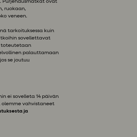
. Purjehdusmatkat ovat
n, ruokaan,
oko veneen.
inä tarkoituksessa kuin
tkoihin sovellettavat
a toteutetaan
velvollinen palauttamaan
jos se joutuu
n ei sovelleta 14 päivän
un olemme vahvistaneet
utuksesta ja