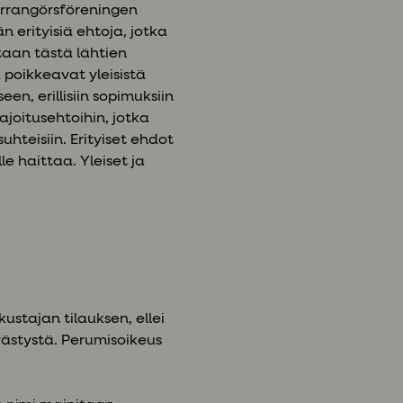
arrangörsföreningen
n erityisiä ehtoja, jotka
tataan tästä lähtien
 poikkeavat yleisistä
n, erillisiin sopimuksiin
ajoitusehtoihin, jotka
hteisiin. Erityiset ehdot
le haittaa. Yleiset ja
kustajan tilauksen, ellei
ivästystä. Perumisoikeus