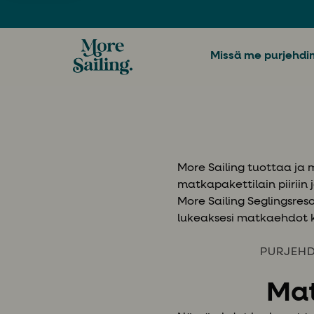
Missä me purjehd
More Sailing tuottaa ja 
matkapakettilain piiriin
More Sailing Seglingsreso
lukeaksesi matkaehdot 
PURJEH
Mat