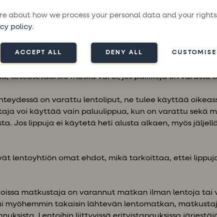
 mahdollisuuksiin saada yhteys matkustajaan.
e about how we process your personal data and your rights
cy policy
.
 vaaditaan vähimmäismäärä osallistujia, jotta matka void
aan matkustajalle selkeästi viimeistään varauksen yhtey
ACCEPT ALL
DENY ALL
CUSTOMISE
en edellyttää vähimmäisosallistujamäärää, joka on 60 % 
ä, toteutetaanko matka vai ei, jos paikkoja on varattu
hteydessä on varattu lentoliput, ne tulee käyttää oikeas
taja voi käyttää vain paluulippua, kun on varattu sekä m
a. Jos lippuja ei käytetä heti alusta alkaen, myös jäljel
evät lentoyhtiön omat ehdot, mikä tarkoittaa, ettei lippuja
a, joissa matkustaja on varannut matkan ilman lentoja ta
i myöhemmin takaisin lähtevän lentomatkan, matkustaja
nnuksista. Lentoihin liittyvissä erityistapauksissa järjestä