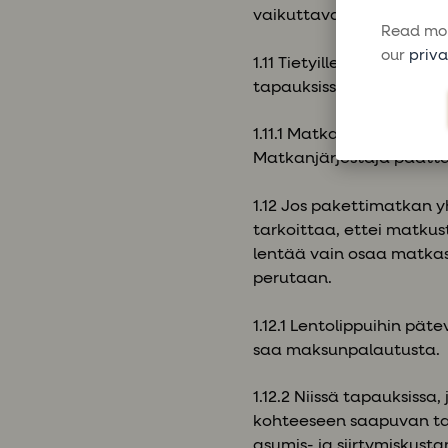
vaikuttavat järjestäjän
Read mor
our
priva
1.11 Tietyille matkoille
tapauksissa asia kerrot
1.11.1 Matkan toteutumin
Matkanjärjestäjä päättä
1.12 Jos pakettimatkan y
tarkoittaa, ettei matkus
lentää vain osaa matkast
perutaan.
1.12.1 Lentolippuihin pät
saa maksunpalautusta.
1.12.2 Niissä tapauksiss
kohteeseen saapuvan ta
asumis- ja siirtymiskusta