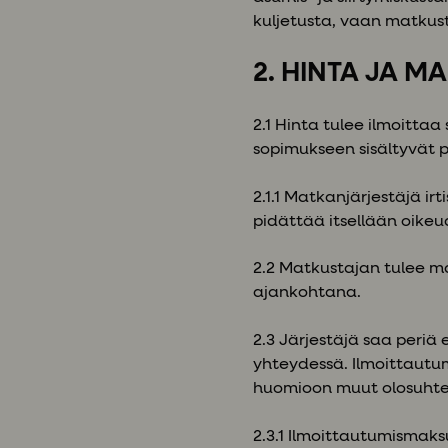
kuljetusta, vaan matkust
2. HINTA JA 
2.1 Hinta tulee ilmoittaa
sopimukseen sisältyvät pa
2.1.1 Matkanjärjestäjä irt
pidättää itsellään oikeud
2.2 Matkustajan tulee m
ajankohtana.
2.3 Järjestäjä saa peri
yhteydessä. Ilmoittautu
huomioon muut olosuhte
2.3.1 Ilmoittautumismak