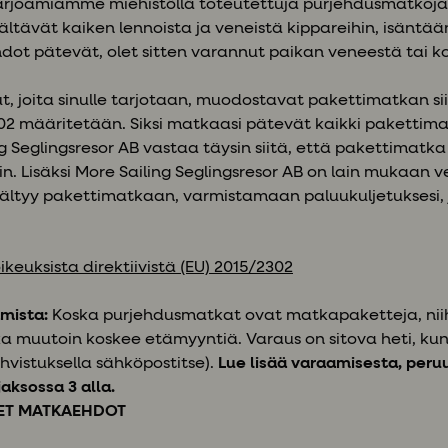
rjoamiamme miehistöllä toteutettuja purjehdusmatkoja
sältävät kaiken lennoista ja veneistä kippareihin, isäntää
dot pätevät, olet sitten varannut paikan veneestä tai k
, joita sinulle tarjotaan, muodostavat pakettimatkan si
2302 määritetään. Siksi matkaasi pätevät kaikki pakettima
g Seglingsresor AB vastaa täysin siitä, että pakettimatk
. Lisäksi More Sailing Seglingsresor AB on lain mukaan 
sisältyy pakettimatkaan, varmistamaan paluukuljetuksesi, 
oikeuksista direktiivistä (EU) 2015/2302
mista:
Koska purjehdusmatkat ovat matkapaketteja, niihi
ka muutoin koskee etämyyntiä. Varaus on sitova heti, k
vahvistuksella sähköpostitse).
Lue lisää varaamisesta, peru
aksossa 3 alla.
SET MATKAEHDOT