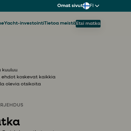
Omat sivut
FI
ne
Yacht-investointi
Tietoa meistä
Etsi matka
a kuuluu
mä ehdot koskevat kaikkia
la olevia otsikoita
RJEHDUS
atka