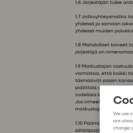
1.6 Järjestäjän tulee an
1.7 Jatkoyhteysmatka tai
yhdessä ja samaan aikaa
yhdessä muiden palvelui
1.8 Mahdolliset toiveet 
järjestäjä on nimenomaise
1.9 Matkustajan vastuull
varmistaa, että kaikki t
täsmäävät passin kanssa.
pidättää oikeuden veloit
todellisia kustannuksia,
Coo
Jos virheellisyys johtuu
matkustajalle aiheutuvia
We use c
are alwa
1.10 Päämatkustajan tule
change o
sähköpostiosoitteen ja 