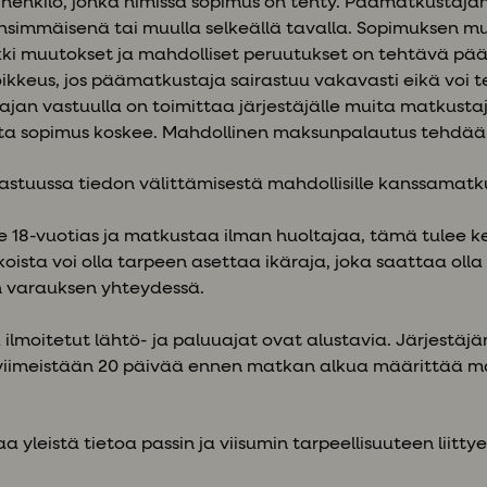
 henkilö, jonka nimissä sopimus on tehty. Päämatkustaja
ensimmäisenä tai muulla selkeällä tavalla. Sopimuksen
ki muutokset ja mahdolliset peruutukset on tehtävä pä
kkeus, jos päämatkustaja sairastuu vakavasti eikä voi 
jan vastuulla on toimittaa järjestäjälle muita matkusta
oita sopimus koskee. Mahdollinen maksunpalautus tehdä
astuussa tiedon välittämisestä mahdollisille kanssamatkus
lle 18-vuotias ja matkustaa ilman huoltajaa, tämä tulee
oista voi olla tarpeen asettaa ikäraja, joka saattaa olla
n varauksen yhteydessä.
 ilmoitetut lähtö- ja paluuajat ovat alustavia. Järjestä
a, viimeistään 20 päivää ennen matkan alkua määrittää m
aa yleistä tietoa passin ja viisumin tarpeellisuuteen liitty