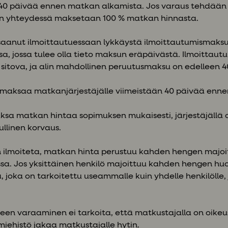
40 päivää ennen matkan alkamista. Jos varaus tehdään 
n yhteydessä maksetaan 100 % matkan hinnasta.
saanut ilmoittautuessaan lykkäystä ilmoittautumismaksul
sa, jossa tulee olla tieto maksun eräpäivästä. Ilmoittaut
a sitova, ja alin mahdollinen peruutusmaksu on edelleen
maksaa matkanjärjestäjälle viimeistään 40 päivää enn
aksa matkan hintaa sopimuksen mukaisesti, järjestäjällä 
llinen korvaus.
en ilmoiteta, matkan hinta perustuu kahden hengen majo
. Jos yksittäinen henkilö majoittuu kahden hengen huo
oka on tarkoitettu useammalle kuin yhdelle henkilölle, j
een varaaminen ei tarkoita, että matkustajalla on oikeu
iehistö jakaa matkustajalle hytin.