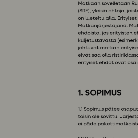
Matkaan sovelletaan Ruo
(SRF), yleisiä ehtoja, joi
on lueteltu alla. Erityise
Matkanjärjestäjänä. Matk
ehdoista, jos erityisten 
kuljetustavasta (esimerk
johtuvat matkan erityises
eivät saa olla ristiriida
erityiset ehdot ovat osa
1. SOPIMUS
1.1 Sopimus pätee osapuol
toisin ole sovittu. Järje
ei päde pakettimatkoista