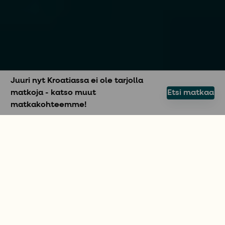
Juuri nyt Kroatiassa ei ole tarjolla
matkoja - katso muut
Etsi matkaa
matkakohteemme!
LUO LOMAMUISTOJA
Purjehdusmatka
Kroatiassa
Kroatiassa purjehtiminen kapteenin kanssa on
fiksu valinta sinulle, joka haluat kokea
kroatialaisen saariston ilman omaa
purjehduskokemusta. Sertifioitu ja kokenut
kapteeni tuo turvaa, paikallistietoutta Kroatiasta