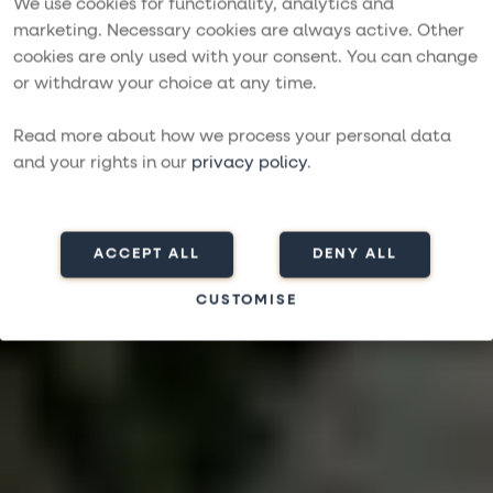
We use cookies for functionality, analytics and
marketing. Necessary cookies are always active. Other
Purjehdi Kroatiassa
cookies are only used with your consent. You can change
or withdraw your choice at any time.
KOKEMUKSIA, YHTEISÖLLISYYTTÄ JA
RENTOUTUMISTA
Read more about how we process your personal data
and your rights in our
privacy policy
.
Etsi matkaa
ACCEPT ALL
DENY ALL
CUSTOMISE