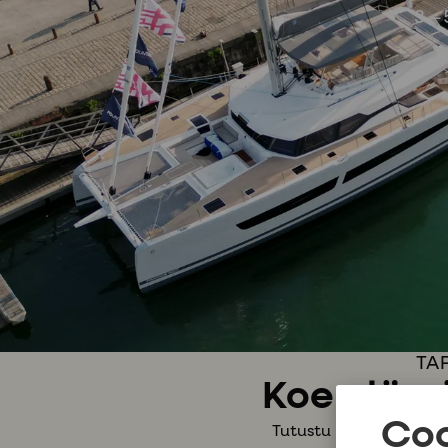
3.
TA
Koe elämä
Coo
Tutustu kahteen maa