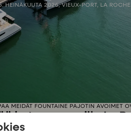
–5. HEINÄKUUTA 2026, VIEUX-PORT, LA ROCHE
PAA MEIDÄT FOUNTAINE PAJOTIN AVOIMET O
ä katamaraanilla La R
kies
ilman tunnetuimpaan veneveistämöön samalla kertaa!