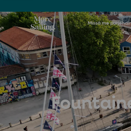
Missä me purjehd
Fountain