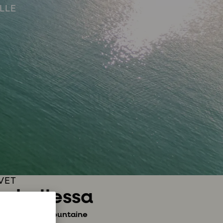
LLE
VET
ochellessa
 Tapahtuman
Fountaine