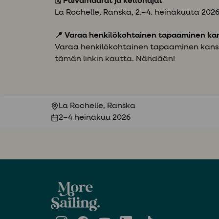
🗓️ Päivämäärät ja kellonajat
La Rochelle, Ranska,
2.–4. heinäkuuta 202
📍 Varaa henkilökohtainen tapaaminen 
Varaa henkilökohtainen tapaaminen kan
tämän linkin kautta. Nähdään!
La Rochelle, Ranska
2–4 heinäkuu 2026