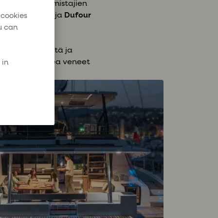
ua näiden valmistajien
n katamaraanit
ja
Dufour
 cookies
u can
imista, veneitä ja
assa voit kokea veneet
 in
en eroihin.