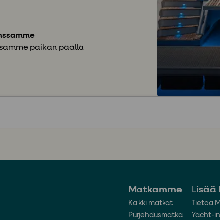
6
kanssamme
ssamme paikan päällä
Matkamme
Lisää 
Kaikki matkat
Tietoa M
Purjehdusmatka
Yacht-in