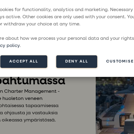
t ovet aikana La Rochellessa
saat mahdollisuuden tutust
an lukien molempien uusimmat mallit:
Fountaine Pajoti
ookies for functionality, analytics and marketing. Necessary
Yachts
.
ys active. Other cookies are only used with your consent. Yo
r withdraw your choice at any time.
ämessä järjestettävä arvovaltainen tapahtuma on purjeht
valle yksi vuoden ehdottomista kohokohdista. Tapahtum
e about how we process your personal data and your rights
llä, vierailla niissä, kysellä lisätietoja ja tutustua malli
cy policy
.
ACCEPT ALL
DENY ALL
CUSTOMISE
pahtumassa
gin Charter Management -
e huoleton veneen
ohtaisessa tapaamisessa
oa ohjausta ja vastauksia
n oikeassa ympäristössä.