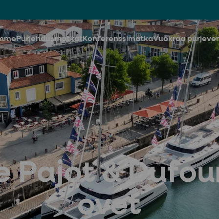
imme
Purjehdusmatkat
Konferenssimatka
Vuokraa purjeve
e Pajot & Dufou
ovet