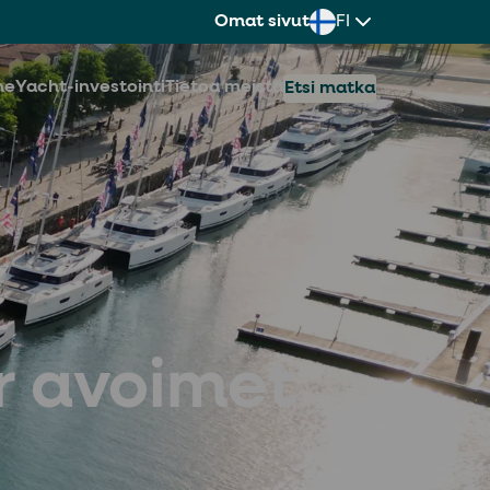
Omat sivut
FI
ne
Yacht-investointi
Tietoa meistä
Etsi matka
r avoimet