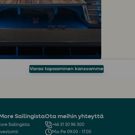
Varaa tapaaminen kanssamme
More Sailingista
Ota meihin yhteyttä
ore Sailingista
+46 31 30 96 300
vestointi
Ma-Pe 09.00 - 17.00