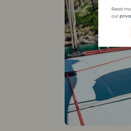
Read mor
our
priva