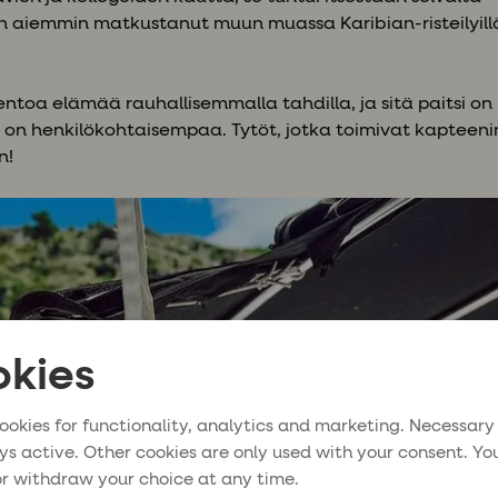
n aiemmin matkustanut muun muassa Karibian-risteilyillä. 
toa elämää rauhallisemmalla tahdilla, ja sitä paitsi on 
mä on henkilökohtaisempaa. Tytöt, jotka toimivat kapteeni
n!
kies
ookies for functionality, analytics and marketing. Necessary
ys active. Other cookies are only used with your consent. Yo
r withdraw your choice at any time.