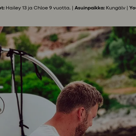
t:
Hailey 13 ja Chloe 9 vuotta. |
Asuinpaikka:
Kungälv |
Yo