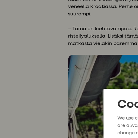
veneellä Kroatiassa. Perhe o
suurempi.
– Tämä on kiehtovampaa. Ren
risteilyaluksella. Lisäksi tä
matkasta vieläkin paremma
Coo
We use c
are alwa
change o