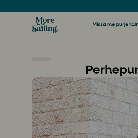
Missä me purjehd
Perhepur