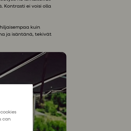
Kontrasti ei voisi olla
hiljaisempaa kuin
na ja isäntänä, tekivät
 cookies
u can