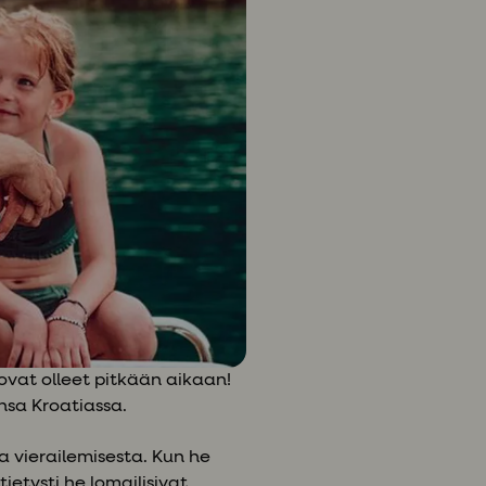
 ovat olleet pitkään aikaan!
nsa Kroatiassa.
a vierailemisesta. Kun he
tietysti he lomailisivat