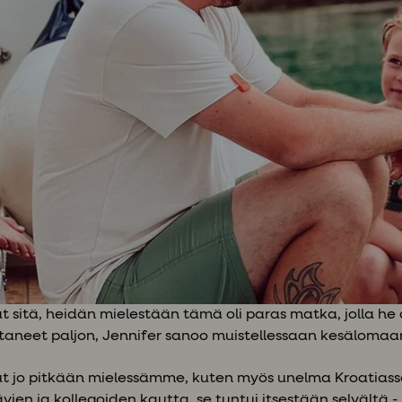
at sitä, heidän mielestään tämä oli paras matka, jolla he
taneet paljon, Jennifer sanoo muistellessaan kesälomaa
lut jo pitkään mielessämme, kuten myös unelma Kroatiass
vien ja kollegoiden kautta, se tuntui itsestään selvältä - 