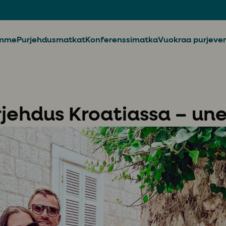
imme
Purjehdusmatkat
Konferenssimatka
Vuokraa purjeve
jehdus Kroatiassa – u