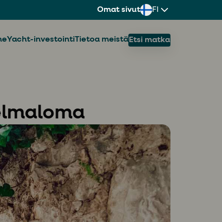
Omat sivut
FI
ne
Yacht-investointi
Tietoa meistä
Etsi matka
nelmaloma