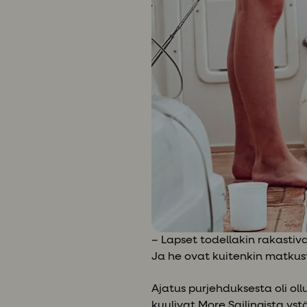
– Lapset todellakin rakastiv
Ja he ovat kuitenkin matkus
Ajatus purjehduksesta oli ol
kuulivat More Sailingista ystä