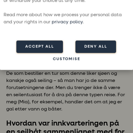
or withdraw your choice at any time.
Read more about how we process your personal data
and your rights in our
privacy policy
.
Hvordan er det å feriere på en
seilbåt med andre?
ACCEPT ALL
DENY ALL
– Vi er veldig fornøyde med hele uken, og gjestene
fungertekjempebra sammen. Selv om vi ikke kjente
CUSTOMISE
hverandre fra før, kom vi alle veldig godt overens.
De som bestiller en tur som denne liker sjøen og
kanskje også seiling – så man har jo de samme
forutsetningene der. Men du trenger ikke å være
en seilentusiast for å dra på denne typen reise. For
meg (Mia), for eksempel, handler det om at jeg er
gal etter vann og båter.
Hvordan var innkvarteringen på
en seilbåt sammenlignet med for