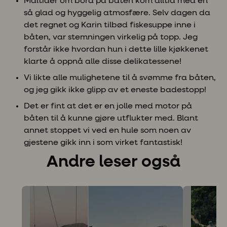
Måltider om bord på båten kom alltid med en
så glad og hyggelig atmosfære. Selv dagen da
det regnet og Karin tilbød fiskesuppe inne i
båten, var stemningen virkelig på topp. Jeg
forstår ikke hvordan hun i dette lille kjøkkenet
klarte å oppnå alle disse delikatessene!
Vi likte alle mulighetene til å svømme fra båten,
og jeg gikk ikke glipp av et eneste badestopp!
Det er fint at det er en jolle med motor på
båten til å kunne gjøre utflukter med. Blant
annet stoppet vi ved en hule som noen av
gjestene gikk inn i som virket fantastisk!
Andre leser også