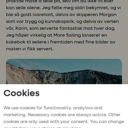
praktisk måte å seile på, selv om du ikke vil eller
kan seile alene. Jeg følte meg aldri bekymret, og vi
ble så godt ivaretatt, delvis av skipperen Morgan
som var trygg og kunnskapsrik, og delvis av verten
vår, Karin, som serverte fantastisk mat hver dag.
Jeg håper virkelig at More Sailing lanserer en
kokebok til seilere i fremtiden med fine bilder av
maten vi fikk servert.
Cookies
We use cookies for functionality, analytics and
marketing. Necessary cookies are always active. Other
cookies are only used with your consent. You can change