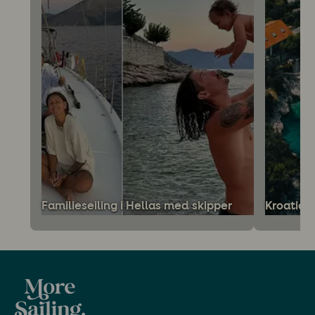
Familieseiling i Hellas med skipper
Kroatia r