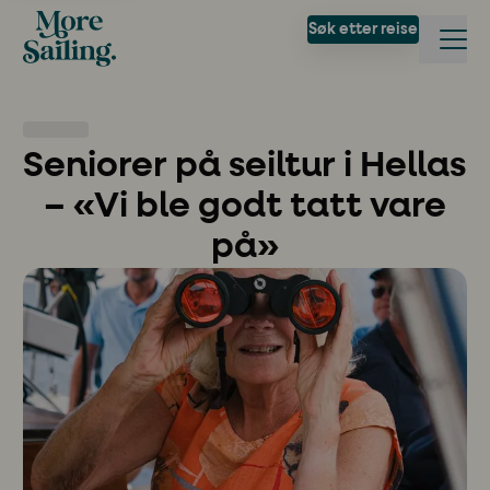
Søk etter reise
Seniorer på seiltur i Hellas
– «Vi ble godt tatt vare
på»