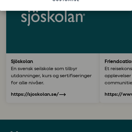
CUSTOMISE
Sjöskolan
Friendcatio
En svensk seilskole som tilbyr
Et reisekon
utdanninger, kurs og sertifiseringer
opplevelser
for alle nivåer.
communities
sosiale i se
https://sjoskolan.se/
https://www