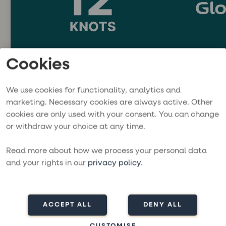
Cookies
12 Knots
Globe Sailo
We use cookies for functionality, analytics and
En internasjonal bookingsplattform
En global c
marketing. Necessary cookies are always active. Other
for seilbåter og katamaraner på
seilbåter, 
cookies are only used with your consent. You can change
destinasjoner over hele verden.
temabaserte
or withdraw your choice at any time.
https://www.12knots.com
https://ww
Read more about how we process your personal data
and your rights in our
privacy policy
.
ACCEPT ALL
DENY ALL