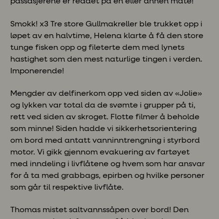
passasjerene er reddet på en eller annen måte!
Smokk! x3 Tre store Gullmakreller ble trukket opp i
løpet av en halvtime, Helena klarte å få den store
tunge fisken opp og fileterte dem med lynets
hastighet som den mest naturlige tingen i verden.
Imponerende!
Mengder av delfinerkom opp ved siden av «Jolie»
og lykken var total da de svømte i grupper på ti,
rett ved siden av skroget. Flotte filmer å beholde
som minne! Siden hadde vi sikkerhetsorientering
om bord med antatt vanninntrengning i styrbord
motor. Vi gikk gjennom evakuering av fartøyet
med inndeling i livflåtene og hvem som har ansvar
for å ta med grabbags, epirben og hvilke personer
som går til respektive livflåte.
Thomas mistet saltvannssåpen over bord! Den