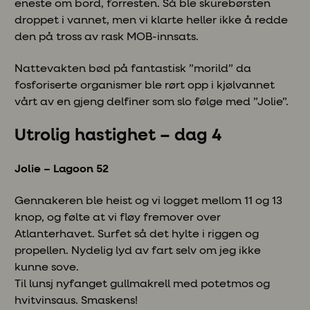
eneste om bord, forresten. Så ble skurebørsten
droppet i vannet, men vi klarte heller ikke å redde
den på tross av rask MOB-innsats.
Nattevakten bød på fantastisk ”morild” da
fosforiserte organismer ble rørt opp i kjølvannet
vårt av en gjeng delfiner som slo følge med ”Jolie”.
Utrolig hastighet – dag 4
Jolie – Lagoon 52
Gennakeren ble heist og vi logget mellom 11 og 13
knop, og følte at vi fløy fremover over
Atlanterhavet. Surfet så det hylte i riggen og
propellen. Nydelig lyd av fart selv om jeg ikke
kunne sove.
Til lunsj nyfanget gullmakrell med potetmos og
hvitvinsaus. Smaskens!