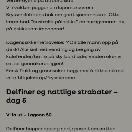
Verde-øyene på babord side.
Vi i vakten pugger om løpemanøvrer i
Krysserklubbens bok om godt sjømannskap. Otto
lærer bort ”australsk pålestikk” en hurtigvariant av
pålestikk som imponerer!
Dagens sikkerhetsøvelse: MOB alle mann opp på
dekk! Alle seil ned vending og berging av
kulefender/bøtte på styrbord side. Vinden øker vi
setter gennakeren igjen!
Fersk frukt og grønnsaker begynner å råtne nå må
vi ta til kjøleskap/frysevarene.
Delfiner og nattlige strabater –
dag 5
Vi la ut – Lagoon 50
Delfiner hopper opp og ned, spesielt om natten.